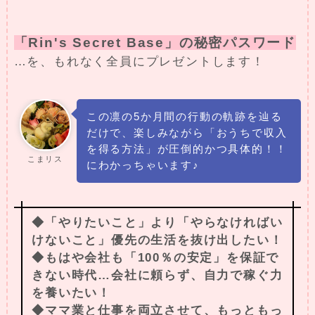
「Rin's Secret Base」の秘密パスワード
…を、もれなく全員にプレゼントします！
この凛の5か月間の行動の軌跡を辿る
だけで、楽しみながら「おうちで収入
を得る方法」が圧倒的かつ具体的！！
こまリス
にわかっちゃいます♪
◆「やりたいこと」より「やらなければい
けないこと」優先の生活を抜け出したい！
◆もはや会社も「100％の安定」を保証で
きない時代…会社に頼らず、自力で稼ぐ力
を養いたい！
◆ママ業と仕事を両立させて、もっともっ