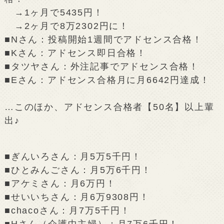
→1ヶ月で5435円！
→2ヶ月で8万2302円に！
■Nさん：投稿開始1週間でアドセンス合格！
■Kさん：アドセンス即日合格！
■タツヤさん：外注記事でアドセンス合格！
■Eさん：アドセンス合格月に月6642円達成！
…このほか、アドセンス合格者【50名】以上輩
出♪
■ぎんいろさん：月5万5千円！
■ひとみんごさん：月5万6千円！
■アケミさん：月6万円！
■せいいちさん：月6万9308円！
■chacoさん：月7万5千円！
■Hさん（介護中主婦）：月7万6千円！