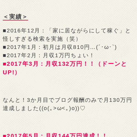
＜実績＞
■2016年12月：「家に居ながらにして稼ぐ」と
怪しすぎる検索を実施（笑）
■2017年1月：初月は月収810円…(´･ω･`)
■2017年2月：月収1万円ちょい！
■2017年3月：月収132万円！！（ドーンと
UP!）
なんと！3か月目でブログ報酬のみで月130万円
達成しました((o(｡>ω<｡)o))♡
■2017年5月：月収144万円達成！！