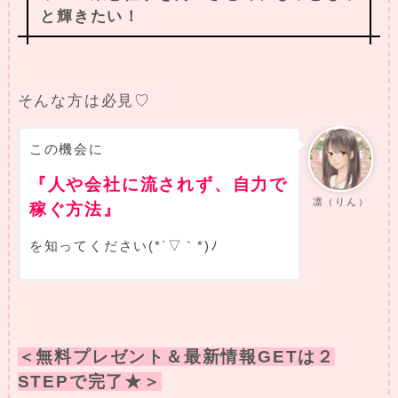
と輝きたい！
そんな方は必見♡
この機会に
『人や会社に流されず、自力で
凛（りん）
稼ぐ方法』
を知ってください(*´▽｀*)ﾉ
＜無料プレゼント＆最新情報GETは２
STEPで完了★＞