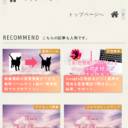
トップページへ
RECOMMEND
こちらの記事も人気です。
便利ツール
広告運用
画像素材の背景透過ができる
Google広告担当がつく基準や
無料ツールサイト紹介!簡単便
理由を直接電話で聞き出した
利でロゴやアイコン…
結果。サポート…
アドセンス関連
メルマガピックアップ