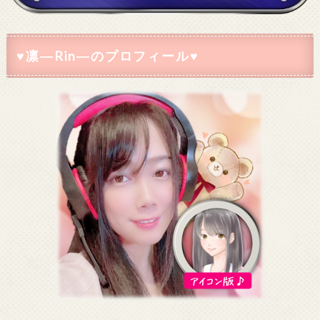
♥凛―Rin―のプロフィール♥