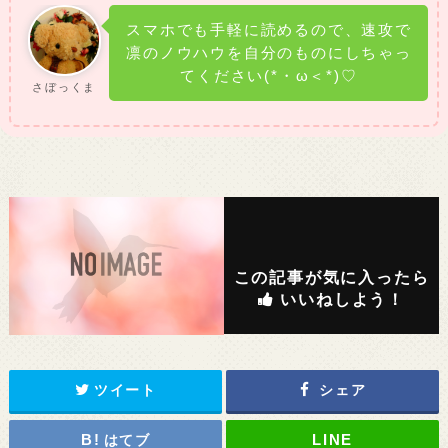
スマホでも手軽に読めるので、速攻で
凛のノウハウを自分のものにしちゃっ
てください(*・ω＜*)♡
さぼっくま
この記事が気に入ったら
いいねしよう！
ツイート
シェア
はてブ