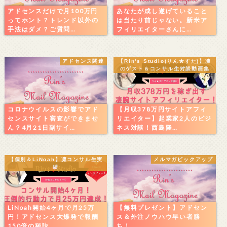
アドセンスだけで月100万円
あなたが成し遂げていること
ってホント？トレンド以外の
は当たり前じゃない。新米ア
手法はダメ？ご質問…
フィリエイターさんに…
アドセンス関連
【Rin's Studio(りん★すた)】凛
のゲスト＆コンサル生対談動画集
コロナウイルスの影響でアド
【月収378万円サイトアフィ
センスサイト審査ができませ
リエイター】起業家2人のビジ
ん？4月21日副サイ…
ネス対談！西島隆…
【個別＆LiNoah】凛コンサル生実
メルマガピックアップ
績
LiNoah開始4ヶ月で月25万
【無料プレゼント】アドセン
円！アドセンス大爆発で報酬
ス＆外注ノウハウ早い者勝
150倍の秘訣…
ち！