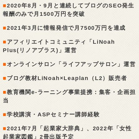
■
2020年8月・9月と連続してブログのSEO発生
報酬のみで月1500万円を突破
■
2021年3月に情報発信で月7500万円を達成
■
アフィリエイトコミュニティ「LiNoah
Plus(リノアプラス)」運営
■
オンラインサロン「ライフアップサロン」運営
■
ブログ教材LiNoah×Leaplan（L2）販売者
■
教育機関e-ラーニング事業提携：集客・企画担
当
■
学校講演・ASPセミナー講師経験
■
2021年7月「起業家大辞典」、2022年「女性
起業家図鑑」2冊出版予定