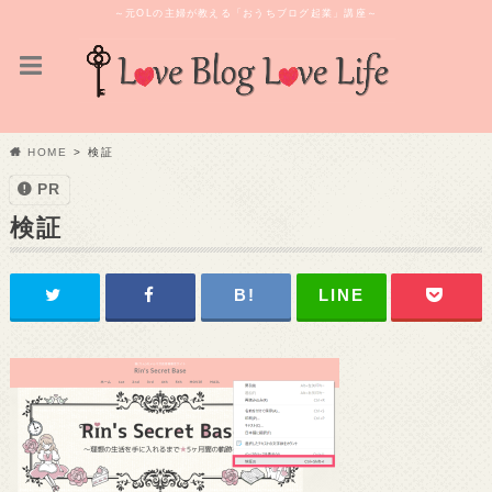
～元OLの主婦が教える「おうちブログ起業」講座～
HOME
検証
PR
検証