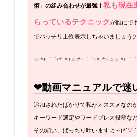
私も現在
術」の組み合わせが最強！
らっているテクニック
が誰にで
でバッチリ上位表示しちゃいましょう(/ω
☆.:*+゜゜+*:..*:+☆.:*+゜゜+*:..*:+☆
☆.:*+゜゜+
❤動画マニュアルで迷
追加されたばかりで私がオススメなの
キーワード選定やワードプレス投稿な
その願い、ばっちり叶いますよ～(*´▽｀*