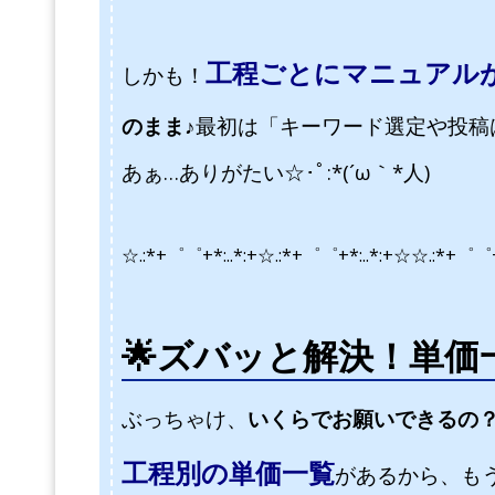
工程ごとにマニュアル
しかも！
のまま♪
最初は「キーワード選定や投稿
あぁ…ありがたい☆･ﾟ:*(´ω｀*人)
☆.:*+゜゜+*:..*:+☆.:*+゜゜+*:..*:+☆
☆.:*+゜゜+
🌟ズバッと解決
！単価
ぶっちゃけ、
いくらでお願いできるの
工程別の単価一覧
があるから、も