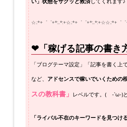
い」状態をサクッと救済
してくれます♪
☆.:*+゜゜+*:..*:+☆.:*+゜゜+*:..*:+☆
☆.:*+゜゜+
❤「稼げる記事の書き
「ブログテーマ設定」「記事を書く上
など、
アドセンスで稼いでいくための
スの教科書」
レベルです。( -`ω-)
「ライバル不在のキーワードを見つけ