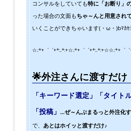
コンサルをしていても
特に「お断り」
った場合の
文面も
ちゃ～んと用意され
いくことができちゃいます(・ω・)bﾏｶｾﾃ
☆.:*+゜゜+*:..*:+☆.:*+゜゜+*:..*:+☆
☆.:*+゜゜+
🌟
外注さんに渡すだけ
「キーワード選定」「タイト
「投稿」
…ぜ～んぶまるっと外注化
で、
あとはホイッと渡すだけ♪