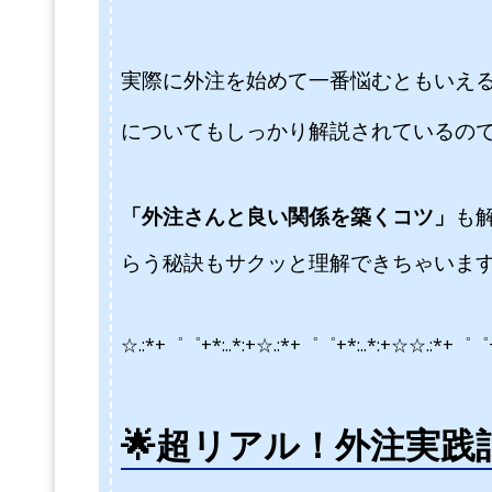
実際に外注を始めて一番悩むともいえ
についてもしっかり解説されているの
「外注さんと良い関係を築くコツ」
も
らう秘訣もサクッと理解できちゃいま
☆.:*+゜゜+*:..*:+☆.:*+゜゜+*:..*:+☆
☆.:*+゜゜+
🌟
超リアル！外注実践