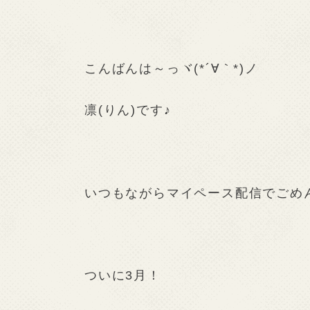
こんばんは～っヾ(*´∀｀*)ノ
凛(りん)です♪
いつもながらマイペース配信でごめ
ついに3月！