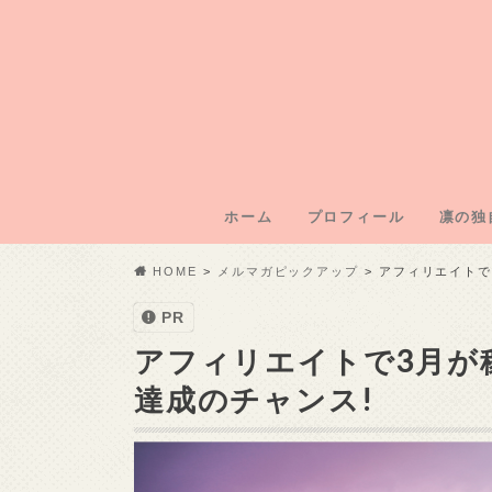
ホーム
プロフィール
凛の独
凛のブ
凛運営
凛の年
凛の初
記事外
HOME
メルマガピックアップ
アフィリエイトで
PR
アフィリエイトで3月が
達成のチャンス!