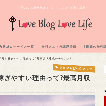
～元OLの主婦が教える「おうちブログ起業」講座～
自教材＆サービス一覧
無料メルマガ講座登録
6日間の無料
ログ教材＆実践記「L2」
のオンラインサロン
間コンサル企画
購入教材「下克上」
注化教材「FAAP」
1.アフィリ
2.専用メアド
3.サーバー
4.ASP登録
5.自己アフィ
6.アフィリ
3月が稼ぎやすい理由って?最高月収達成のチャンス!
メルマガピックアップ
稼ぎやすい理由って?最高月収