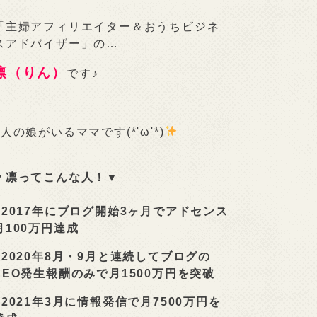
「主婦アフィリエイター＆おうちビジネ
スアドバイザー」の…
凛（りん）
です♪
2人の娘がいるママです(*'ω'*)
▼凛ってこんな人！▼
■
2017年にブログ開始3ヶ月でアドセンス
月100万円達成
■
2020年8月・9月と連続してブログの
SEO発生報酬のみで月1500万円を突破
■
2021年3月に情報発信で月7500万円を