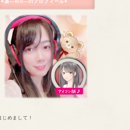
♥凛―Rin―のプロフィール♥
はじめまして！