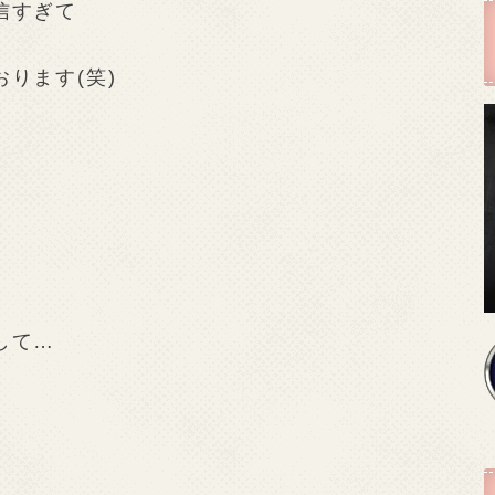
信すぎて
ります(笑)
して…
♪