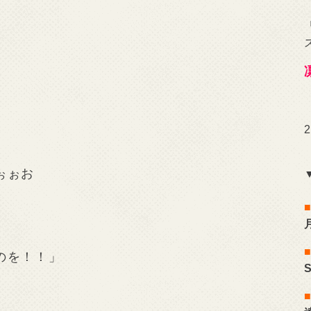
ぉぉお
のを！！」