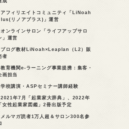
達成
■
アフィリエイトコミュニティ「LiNoah
Plus(リノアプラス)」運営
■
オンラインサロン「ライフアップサロ
ン」運営
■
ブログ教材LiNoah×Leaplan（L2）販
売者
■
教育機関e-ラーニング事業提携：集客・
企画担当
■
学校講演・ASPセミナー講師経験
■
2021年7月「起業家大辞典」、2022年
「女性起業家図鑑」2冊出版予定
■
メルマガ読者1万人超＆サロン300名参
加