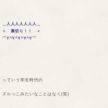
＿人人人人人人人＿
＞ 裏切り！！ ＜
￣Y^Y^Y^Y^Y￣
っていう学生時代の
ズルっこみたいなことはなく(笑)