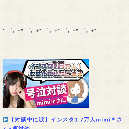
*.゜｡:+*.゜｡:+*.゜｡:+*.゜｡:+*.゜｡:+*
【対談中に涙】インスタ1.7万人mimi＊さ
ん×凛対談