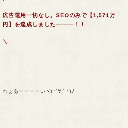
広告運用一切なし。SEOのみで【1,571万
円】を達成しました―――！！
＼
わぁあーーーーいヾ(*´∀｀*)ﾉ