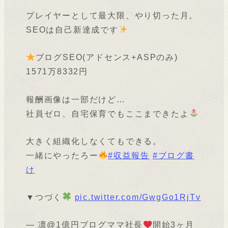
プレイヤーとして最大限、やり切った月。
SEOは自己新達成です
ブログSEO(アドセンス+ASPのみ)
1571万8332円
報酬画像は一部だけど…
社員ゼロ、自宅保育でもここまできたよ
大きく組織化しなくてもできる。
一緒にやったろー
#収益報告
#ブログ書
け
▼つづく
pic.twitter.com/GwgGo1RjTv
— 凛@1億円ブログママ社長
開始3ヶ月