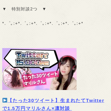
▼ 特別対談2つ ▼
*.゜｡:+*.゜｡:+*.゜｡:+*.゜｡:+*.゜｡:+*
【たった30ツイート】生まれたてTwitter
で1.5万円マリルさん×凛対談