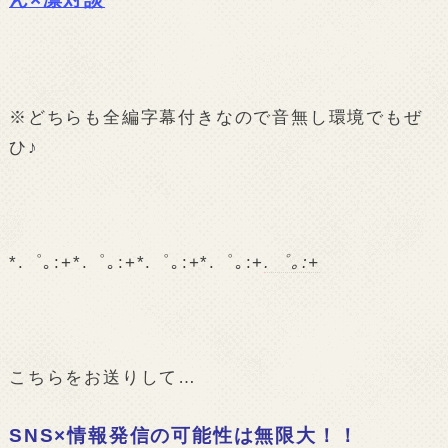
※どちらも全編字幕付きなので音無し環境でもぜ
ひ♪
*.゜｡:+*.゜｡:+*.゜｡:+*.゜｡:+
.゜｡:+
こちらをお送りして…
SNS×情報発信の可能性は無限大！！