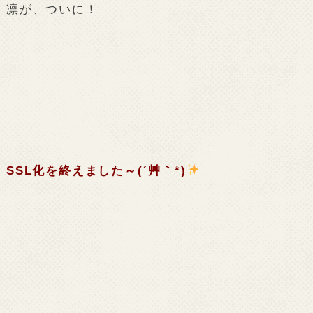
凛が、ついに！
SSL
化を終えました～
(´
艸｀
*)