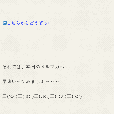
こちらからどうぞっ♪
それでは、本日のメルマガへ
早速いってみましょ～～～！
三(‘ω’)三( ε: )三(.ω.)三( :3 )三(‘ω’)