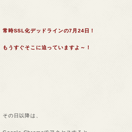
常時
SSL
化デッドラインの
7
月
24
日！
もうすぐそこに迫っていますよ～！
その日以降は、