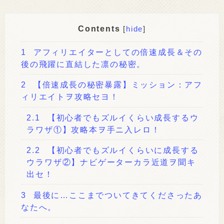
Contents
[
hide
]
1
アフィリエイターとしての倍速成長＆その
後の飛躍に直結した凛の秘密。
2
【倍速成長の秘密暴露】ミッション：アフ
ィリエイトヲ攻略セヨ！
2.1
【初心者でもズルイくらい成長するウ
ラワザ①】攻略本ヲ手ニ入レロ！
2.2
【初心者でもズルイくらいに成長する
ウラワザ②】ナビゲーターカラ近道ヲ聞キ
出セ！
3
最後に…ここまでついてきてくださったあ
なたへ。