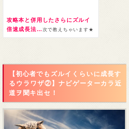
攻略本と併用したさらにズルイ
倍速成長法
…
次で教えちゃいます★
【初心者でもズルイくらいに成長す
るウラワザ②】ナビゲーターカラ近
道ヲ聞キ出セ！