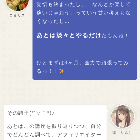
覚悟も決まったし、「なんとか楽して
稼いじゃおう」っていう甘い考えもな
こまリス
くなったし…
あとは淡々とやるだけ
だもんね！
ひとまずは3ヶ月、全力で頑張ってみ
るっ！！
その調子(*´▽｀*)♪
あとはこの講座を振り返りつつ、自分
凛（りん）
でどんどん調べて、アフィリエイター