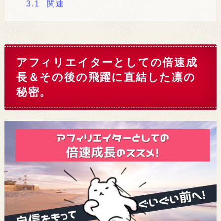
3.1
関連
アフィリエイターとしての倍速成
長＆その後の飛躍に直結した凛の
秘密。