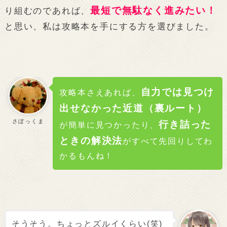
最短で無駄なく進みたい！
り組むのであれば、
と思い、私は攻略本を手にする方を選びました。
自力では見つけ
攻略本さえあれば、
出せなかった近道（裏ルート）
さぼっくま
行き詰った
が簡単に見つかったり、
ときの解決法
がすべて先回りしてわ
かるもんね！
そうそう。ちょっとズルイくらい(笑)