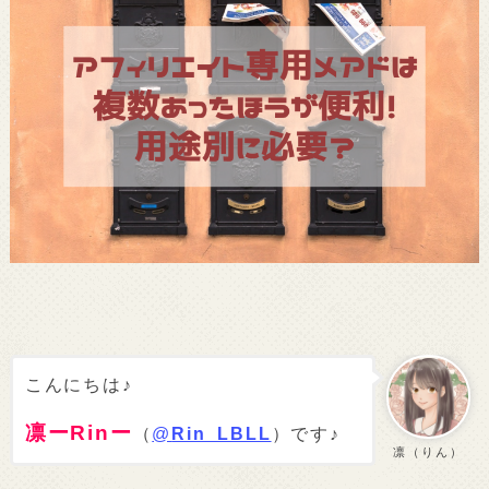
こんにちは♪
凛ーRinー
（
@
Rin_LBLL
）です♪
凛（りん）