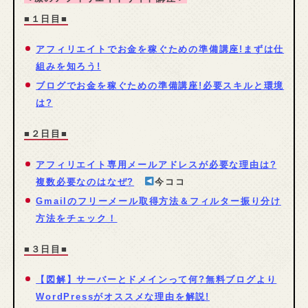
■１日目■
アフィリエイトでお金を稼ぐための準備講座!まずは仕
組みを知ろう!
ブログでお金を稼ぐための準備講座!必要スキルと環境
は?
■２日目■
アフィリエイト専用メールアドレスが必要な理由は?
複数必要なのはなぜ?
今ココ
Gmailのフリーメール取得方法＆フィルター振り分け
方法をチェック！
■３日目■
【図解】サーバーとドメインって何?無料ブログより
WordPressがオススメな理由を解説!