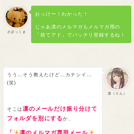
おっけー！わかった！
じゃあ凛のメルマガもメルマガ用の
さぼっくま
「捨てアド」でバッチリ登録するね！
うう…そう教えたけど…カナシイ…
(笑)
凛（りん）
凛のメールだけ振り分けて
そこは
フォルダを別にする
か、
「
凛のメルマガ専用メール