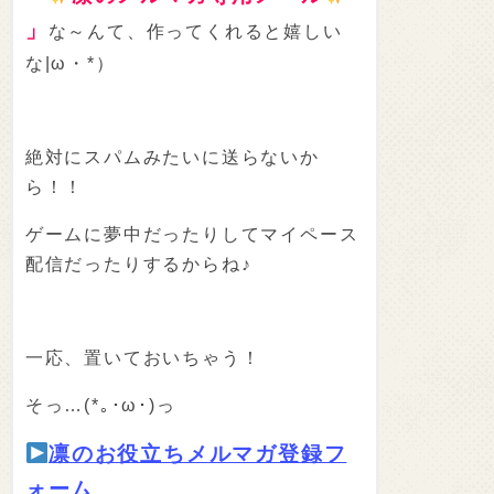
」
な～んて、作ってくれると嬉しい
な|ω・*）
絶対にスパムみたいに送らないか
ら！！
ゲームに夢中だったりしてマイペース
配信だったりするからね♪
一応、置いておいちゃう！
そっ…(*｡･ω･)っ
凛のお役立ちメルマガ登録フ
ォーム