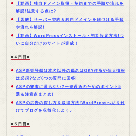
【動画】独自ドメイン取得・契約までの手順や流れを
解説!注意する点は?
【図解】サーバー契約＆独自ドメインを紐づける手順
や流れを解説!
【動画】WordPressインストール・初期設定方法!つ
いに自分だけのサイトが完成！
■４日目■
ASP新規登録は本名以外の偽名はOK?住所や個人情報
は必須?など6つの質問に回答!
ASPの審査に通らない?一発通過のためのポイント5
選＆注意点まとめ!
ASPの広告の探し方＆取得方法!WordPressへ貼り付
けてブログを収益化しよう♪
■５日目■