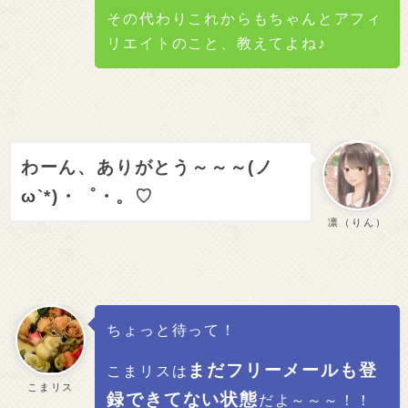
その代わりこれからもちゃんとアフィ
リエイトのこと、教えてよね♪
わーん、ありがとう～～～(ノ
ω`*)・゜・。♡
凛（りん）
ちょっと待って！
まだフリーメールも登
こまリスは
こまリス
録できてない状態
だよ～～～！！