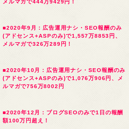
メルマガで444万9429円！
■2020年9月：広告運用ナシ・SEO報酬のみ
(アドセンス+ASPのみ)で1,557万8853円、
メルマガで326万289円！
■2020年10月：広告運用ナシ・SEO報酬のみ
(アドセンス+ASPのみ)で1,076万906円、メ
ルマガで756万8002円
■2020年12月：ブログSEOのみで1日の報酬
額100万円超え！