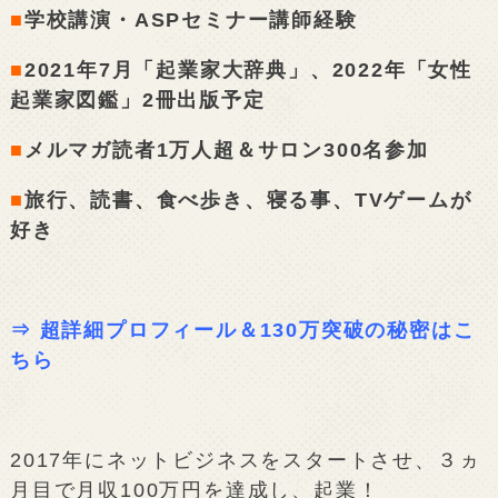
■
学校講演・ASPセミナー講師経験
■
2021年7月「起業家大辞典」、2022年「女性
起業家図鑑」2冊出版予定
■
メルマガ読者1万人超＆サロン300名参加
■
旅行、読書、食べ歩き、寝る事、TVゲームが
好き
⇒
超詳細プロフィール＆130万突破の秘密はこ
ちら
2017年にネットビジネスをスタートさせ、３ヵ
月目で月収100万円を達成し、起業！