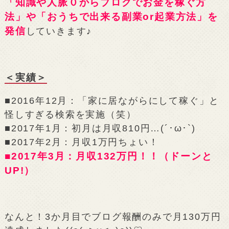
「知識や人脈０からブログでお金を稼ぐ方
法」や「おうちで出来る副業or起業方法」を
発信
していきます♪
＜実績＞
■2016年12月：「家に居ながらにして稼ぐ」と
怪しすぎる検索を実施（笑）
■2017年1月：初月は月収810円…(´･ω･`)
■2017年2月：月収1万円ちょい！
■2017年3月：月収132万円！！（ドーンと
UP!）
なんと！3か月目でブログ報酬のみで月130万円