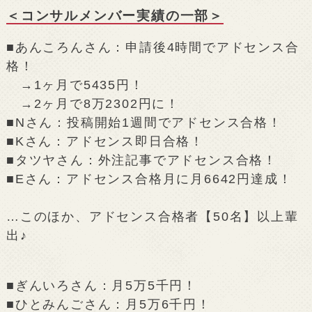
＜コンサルメンバー実績の一部＞
■あんころんさん：申請後4時間でアドセンス合
格！
→1ヶ月で5435円！
→2ヶ月で8万2302円に！
■Nさん：投稿開始1週間でアドセンス合格！
■Kさん：アドセンス即日合格！
■タツヤさん：外注記事でアドセンス合格！
■Eさん：アドセンス合格月に月6642円達成！
…このほか、アドセンス合格者【50名】以上輩
出♪
■ぎんいろさん：月5万5千円！
■ひとみんごさん：月5万6千円！