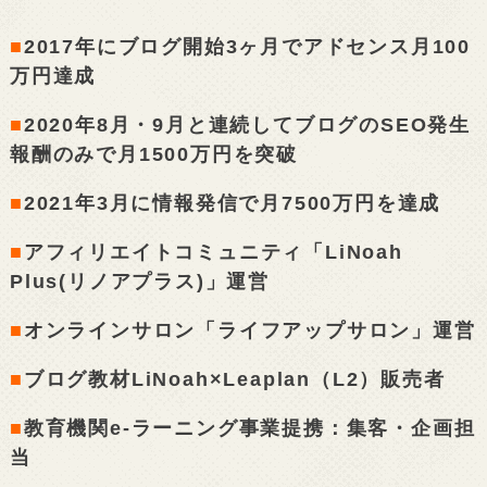
■
2017年にブログ開始3ヶ月でアドセンス月100
万円達成
■
2020年8月・9月と連続してブログのSEO発生
報酬のみで月1500万円を突破
■
2021年3月に情報発信で月7500万円を達成
■
アフィリエイトコミュニティ「LiNoah
Plus(リノアプラス)」運営
■
オンラインサロン「ライフアップサロン」運営
■
ブログ教材LiNoah×Leaplan（L2）販売者
■
教育機関e-ラーニング事業提携：集客・企画担
当