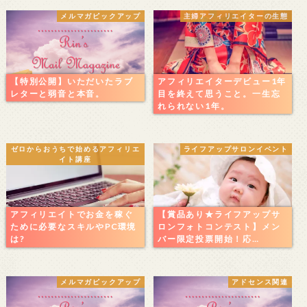
メルマガピックアップ
主婦アフィリエイターの生態
【特別公開】いただいたラブ
アフィリエイターデビュー1年
レターと弱音と本音。
目を終えて思うこと。一生忘
れられない1年。
ゼロからおうちで始めるアフィリエ
ライフアップサロンイベント
イト講座
アフィリエイトでお金を稼ぐ
【賞品あり★ライフアップサ
ために必要なスキルやPC環境
ロンフォトコンテスト】メン
は?
バー限定投票開始！応…
メルマガピックアップ
アドセンス関連