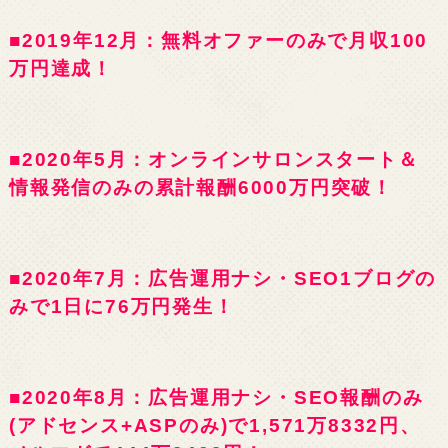
■2019年12月：無料オファーのみで月収100
万円達成！
■2020年5月：オンラインサロンスタート＆
情報発信のみの累計報酬6000万円突破！
■2020年7月：広告運用ナシ・SEO1ブログの
みで1日に76万円発生！
■2020年8月：広告運用ナシ・SEO報酬のみ
(アドセンス+ASPのみ)で1,571万8332円、