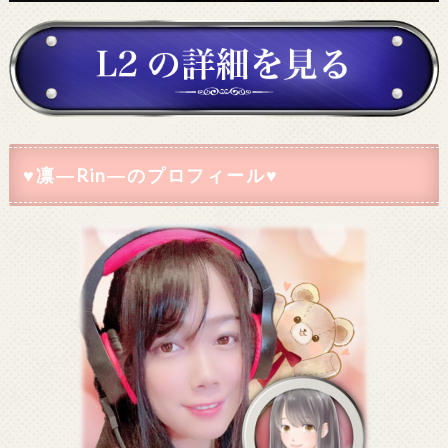
♥凛―Rin―のプロフィール♥