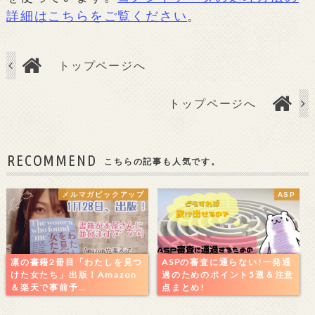
詳細はこちらをご覧ください
。
トップページへ
トップページへ
RECOMMEND
こちらの記事も人気です。
メルマガピックアップ
ASP
凛の書籍2冊目「わたしを見つ
ASPの審査に通らない!一発通
けた女たち」出版！Amazon
過のためのポイント5選＆注意
＆楽天で事前予…
点まとめ!