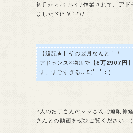
アド
初月からバリバリ作業されて、
ましたヾ(*´∀｀*)ﾉ
【追記★】その翌月なんと！！
【8万2907円
アドセンス×物販で
す、すごすぎる…Σ(ﾟ□ﾟ；)
2人のお子さんのママさんで運動神
さんとの動画をぜひご覧ください…(´