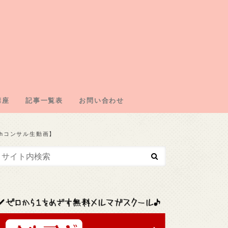
講座
記事一覧表
お問い合わせ
エイトの仕組み
の取得
・ドメイン契約
・広告取得
リエイト
エイトジャンル
oahコンサル生動画】