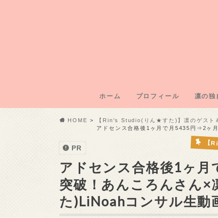
ホーム
プロフィール
凛の独
凛のブ
凛運営
凛の年
凛の初
記事外
HOME
【Rin's Studio(りん★すた)】凛のゲ
アドセンス合格後1ヶ月で月5435円⇒2ヶ月で
【R
PR
アドセンス合格後1ヶ月で
突破！あんころんさん×凛対談
た)LiNoahコンサル生動