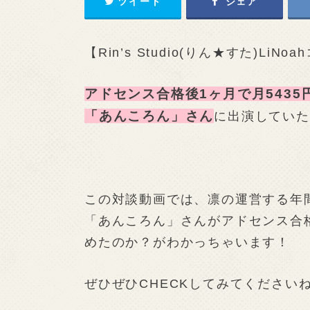
ツイート
シェア
【Rin’s Studio(りん★すた)Li
アドセンス合格後1ヶ月で月5435
「あんころん」さん
に出演していた
この対談動画では、凛の運営する年間
「あんころん」さんがアドセンス合
めたのか？がわかっちゃいます！
ぜひぜひCHECKしてみてください