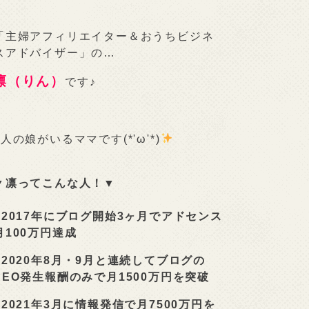
「主婦アフィリエイター＆おうちビジネ
スアドバイザー」の…
凛（りん）
です♪
2人の娘がいるママです(*'ω'*)
▼凛ってこんな人！▼
■
2017年にブログ開始3ヶ月でアドセンス
月100万円達成
■
2020年8月・9月と連続してブログの
SEO発生報酬のみで月1500万円を突破
■
2021年3月に情報発信で月7500万円を