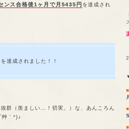
センス合格後1ヶ月で月5435円
を達成され
】
を達成されました！！
経抜群（羨ましい…！切実。）な、あんころん
艸｀*)♪