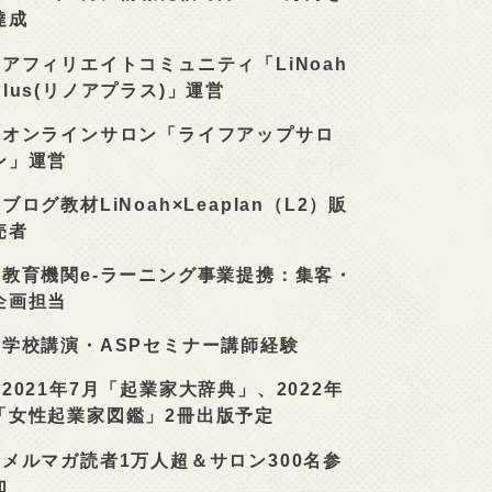
達成
■
アフィリエイトコミュニティ「LiNoah
Plus(リノアプラス)」運営
■
オンラインサロン「ライフアップサロ
ン」運営
■
ブログ教材LiNoah×Leaplan（L2）販
売者
■
教育機関e-ラーニング事業提携：集客・
企画担当
■
学校講演・ASPセミナー講師経験
■
2021年7月「起業家大辞典」、2022年
「女性起業家図鑑」2冊出版予定
■
メルマガ読者1万人超＆サロン300名参
加