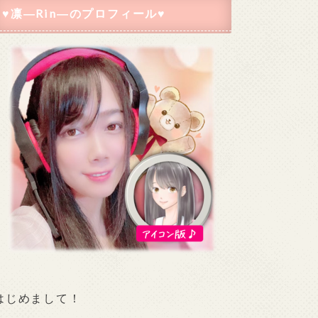
♥凛―Rin―のプロフィール♥
はじめまして！