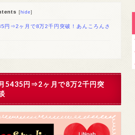
ntents
[
hide
]
35円⇒2ヶ月で8万2千円突破！あんころんさ
5435円⇒2ヶ月で8万2千円突
談