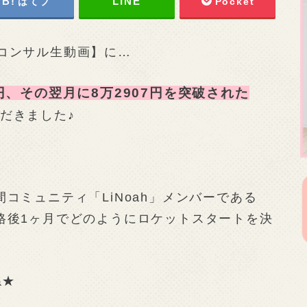
はてブ
Pocket
Noahコンサル生動画】に…
円、その翌月に8万2907円を突破された
だきました♪
コミュニティ「LiNoah」メンバーである
格後1ヶ月でどのようにロケットスタートを決
ね★