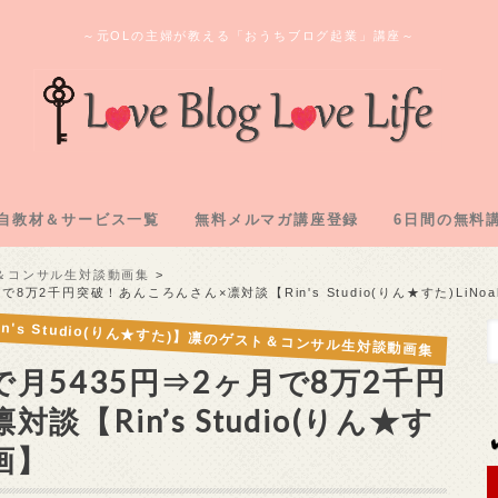
～元OLの主婦が教える「おうちブログ起業」講座～
自教材＆サービス一覧
無料メルマガ講座登録
6日間の無料
ログ教材＆実践記「L2」
のオンラインサロン
間コンサル企画
購入教材「下克上」
注化教材「FAAP」
1.アフィリ
2.専用メアド
3.サーバー
4.ASP登録
5.自己アフィ
6.アフィリ
スト＆コンサル生対談動画集
8万2千円突破！あんころんさん×凛対談【Rin's Studio(りん★すた)LiN
in's Studio(りん★すた)】凛のゲスト＆コンサル生対談動画集
月5435円⇒2ヶ月で8万2千円
【Rin’s Studio(りん★す
画】