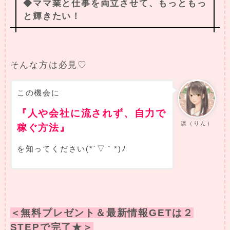
◆ママ業と仕事を両立させて、もっともっ
と輝きたい！
そんな方は必見♡
この機会に
『人や会社に流されず、自力で
凛（りん）
稼ぐ方法』
を知ってください(*´▽｀*)ﾉ
＜無料プレゼント＆最新情報GETは２
STEPで完了★＞