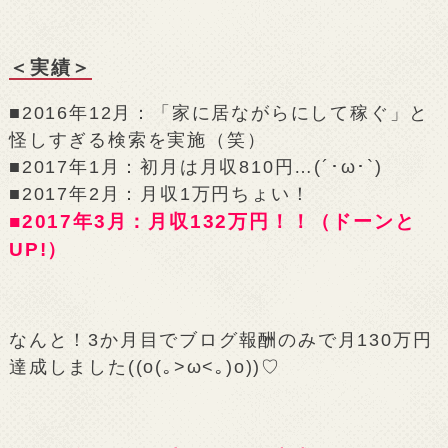
＜実績＞
■2016年12月：「家に居ながらにして稼ぐ」と
怪しすぎる検索を実施（笑）
■2017年1月：初月は月収810円…(´･ω･`)
■2017年2月：月収1万円ちょい！
■2017年3月：月収132万円！！（ドーンと
UP!）
なんと！3か月目でブログ報酬のみで月130万円
達成しました((o(｡>ω<｡)o))♡