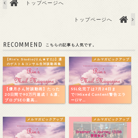
トップページへ
トップページへ
RECOMMEND
こちらの記事も人気です。
【Rin's Studio(りん★すた)】凛
メルマガピックアップ
のゲスト＆コンサル生対談動画集
【優月さん対談動画】たった
SSL化完了は7月24日ま
20日間で90万円達成！＆凛、
で!Mixed Content警告エラ
ブログSEO最高…
ー(iマ…
メルマガピックアップ
メルマガピックアップ