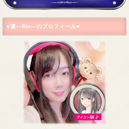
♥凛―Rin―のプロフィール♥