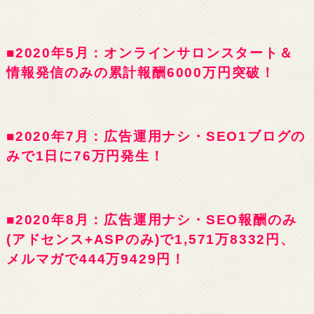
■2020年5月：オンラインサロンスタート＆
情報発信のみの累計報酬6000万円突破！
■2020年7月：広告運用ナシ・SEO1ブログの
みで1日に76万円発生！
■2020年8月：広告運用ナシ・SEO報酬のみ
(アドセンス+ASPのみ)で1,571万8332円、
メルマガで444万9429円！