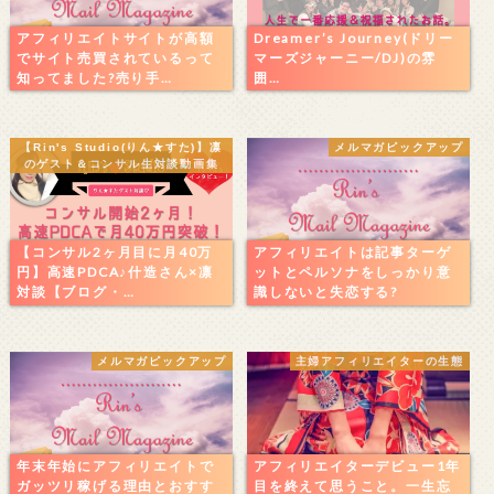
アフィリエイトサイトが高額
Dreamer’s Journey(ドリー
でサイト売買されているって
マーズジャーニー/DJ)の雰
知ってました?売り手…
囲…
【Rin's Studio(りん★すた)】凛
メルマガピックアップ
のゲスト＆コンサル生対談動画集
【コンサル2ヶ月目に月40万
アフィリエイトは記事ターゲ
円】高速PDCA♪什造さん×凛
ットとペルソナをしっかり意
対談【ブログ・…
識しないと失恋する?
メルマガピックアップ
主婦アフィリエイターの生態
年末年始にアフィリエイトで
アフィリエイターデビュー1年
ガッツリ稼げる理由とおすす
目を終えて思うこと。一生忘