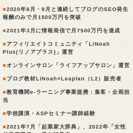
■
2020年8月・9月と連続してブログのSEO発生
報酬のみで月1500万円を突破
■
2021年3月に情報発信で月7500万円を達成
■
アフィリエイトコミュニティ「LiNoah
Plus(リノアプラス)」運営
■
オンラインサロン「ライフアップサロン」運営
■
ブログ教材LiNoah×Leaplan（L2）販売者
■
教育機関e-ラーニング事業提携：集客・企画担
当
■
学校講演・ASPセミナー講師経験
■
2021年7月「起業家大辞典」、2022年「女性