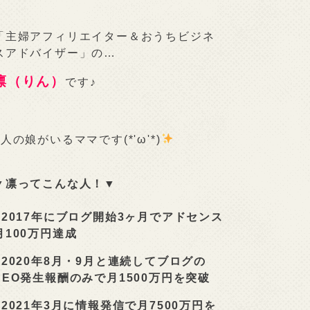
「主婦アフィリエイター＆おうちビジネ
スアドバイザー」の…
凛（りん）
です♪
2人の娘がいるママです(*'ω'*)
▼凛ってこんな人！▼
■
2017年にブログ開始3ヶ月でアドセンス
月100万円達成
■
2020年8月・9月と連続してブログの
SEO発生報酬のみで月1500万円を突破
■
2021年3月に情報発信で月7500万円を