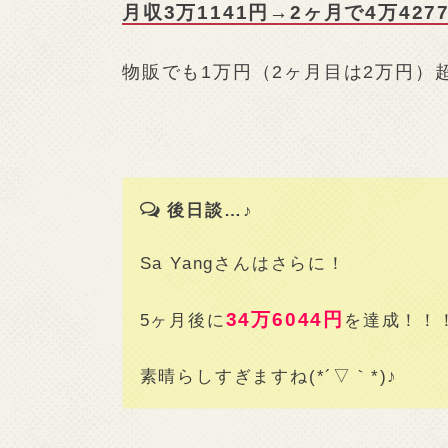
月収3万1141円→2ヶ月で4万427
物販でも1万円（2ヶ月目は2万円）
後日談…♪
Sa Yangさんはさらに！
34万6044円
5ヶ月後に
を達成！！
素晴らしすぎますね(*´▽｀*)♪