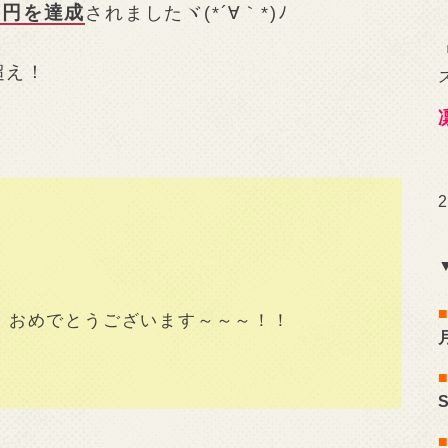
7円を達成
されましたヾ(*´∀｀*)ﾉ
超え！
！おめでとうございます～～～！！