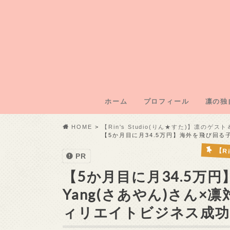
ホーム
プロフィール
凛の独
凛のブ
凛運営
凛の年
凛の初
記事外
HOME
【Rin's Studio(りん★すた)】凛のゲ
【5か月目に月34.5万円】海外を飛び回る
【R
PR
【5か月目に月34.5万
Yang(さあやん)さん
ィリエイトビジネス成功