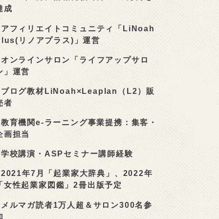
達成
■
アフィリエイトコミュニティ「LiNoah
Plus(リノアプラス)」運営
■
オンラインサロン「ライフアップサロ
ン」運営
■
ブログ教材LiNoah×Leaplan（L2）販
売者
■
教育機関e-ラーニング事業提携：集客・
企画担当
■
学校講演・ASPセミナー講師経験
■
2021年7月「起業家大辞典」、2022年
「女性起業家図鑑」2冊出版予定
■
メルマガ読者1万人超＆サロン300名参
加