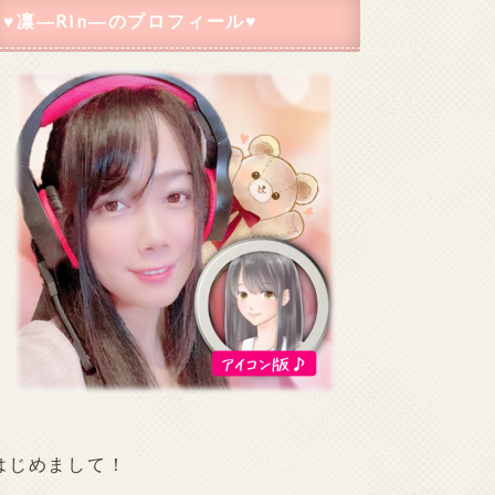
♥凛―Rin―のプロフィール♥
はじめまして！