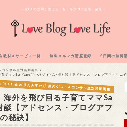
～元OLの主婦が教える「おうちブログ起業」講座～
自教材＆サービス一覧
無料メルマガ講座登録
6日間の無料
ログ教材＆実践記「L2」
のオンラインサロン
間コンサル企画
購入教材「下克上」
注化教材「FAAP」
1.アフィリ
2.専用メアド
3.サーバー
4.ASP登録
5.自己アフィ
6.アフィリ
スト＆コンサル生対談動画集
子育てママSa Yang(さあやん)さん×凛対談【アドセンス・ブログアフィリ
in's Studio(りん★すた)】凛のゲスト＆コンサル生対談動画集
円】海外を飛び回る子育てママSa
×凛対談【アドセンス・ブログアフ
の秘訣】