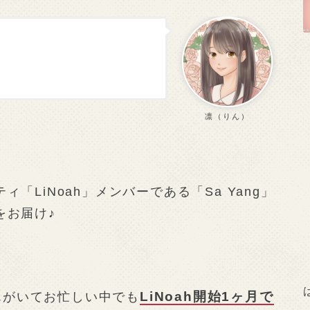
凛（りん）
「LiNoah」メンバーである「Sa Yang」
をお届け♪
LiNoah開始1ヶ月で
さんがいてお忙しい中でも