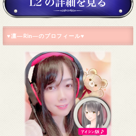
♥凛―Rin―のプロフィール♥