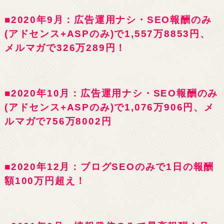
■2020年9月：広告運用ナシ・SEO報酬のみ
(アドセンス+ASPのみ)で1,557万8853円、
メルマガで326万289円！
■2020年10月：広告運用ナシ・SEO報酬のみ
(アドセンス+ASPのみ)で1,076万906円、メ
ルマガで756万8002円
■2020年12月：ブログSEOのみで1日の報酬
額100万円超え！