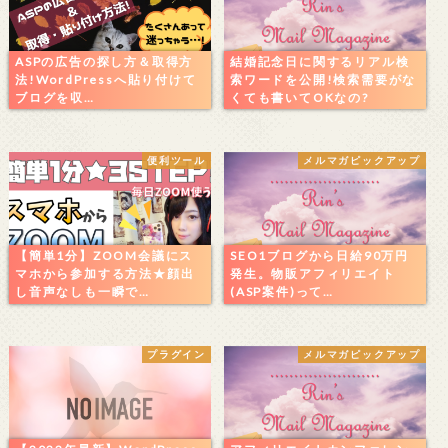
ASPの広告の探し方＆取得方
結婚記念日に関するリアル検
法!WordPressへ貼り付けて
索ワードを公開!検索需要がな
ブログを収…
くても書いてOKなの?
便利ツール
メルマガピックアップ
【簡単1分】ZOOM会議にス
SEO1ブログから日給90万円
マホから参加する方法★顔出
発生。物販アフィリエイト
し音声なしも一瞬で…
(ASP案件)って…
プラグイン
メルマガピックアップ