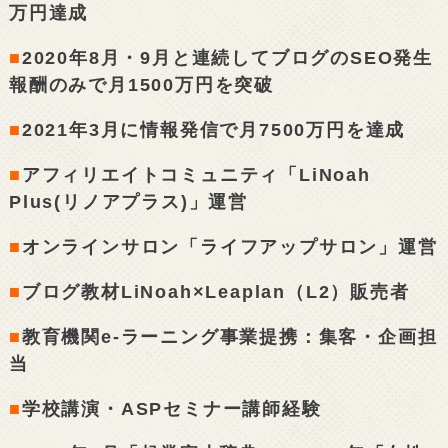
万円達成
■
2020年8月・9月と連続してブログのSEO発生
報酬のみで月1500万円を突破
■
2021年3月に情報発信で月7500万円を達成
■
アフィリエイトコミュニティ「LiNoah
Plus(リノアプラス)」運営
■
オンラインサロン「ライフアップサロン」運営
■
ブログ教材LiNoah×Leaplan（L2）販売者
■
教育機関e-ラーニング事業提携：集客・企画担
当
■
学校講演・ASPセミナー講師経験