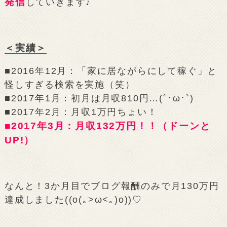
発信
していきます♪
＜実績＞
■2016年12月：「家に居ながらにして稼ぐ」と
怪しすぎる検索を実施（笑）
■2017年1月：初月は月収810円…(´･ω･`)
■2017年2月：月収1万円ちょい！
■2017年3月：月収132万円！！（ドーンと
UP!）
なんと！3か月目でブログ報酬のみで月130万円
達成しました((o(｡>ω<｡)o))♡