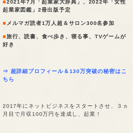
■
2021年7月「起業家大辞典」、2022年「女性
起業家図鑑」2冊出版予定
■
メルマガ読者1万人超＆サロン300名参加
■
旅行、読書、食べ歩き、寝る事、TVゲームが
好き
⇒
超詳細プロフィール＆130万突破の秘密はこ
ちら
2017年にネットビジネスをスタートさせ、３ヵ
月目で月収100万円を達成し、起業！