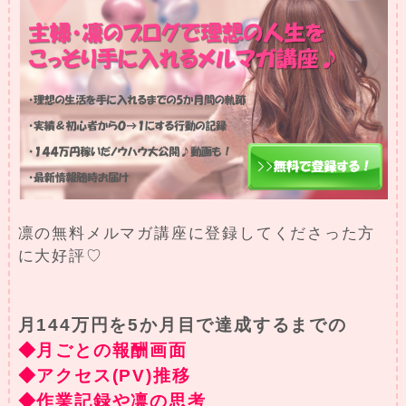
凛の無料メルマガ講座に登録してくださった方
に大好評♡
月144万円を5か月目で達成するまでの
◆月ごとの報酬画面
◆アクセス(PV)推移
◆作業記録や凛の思考