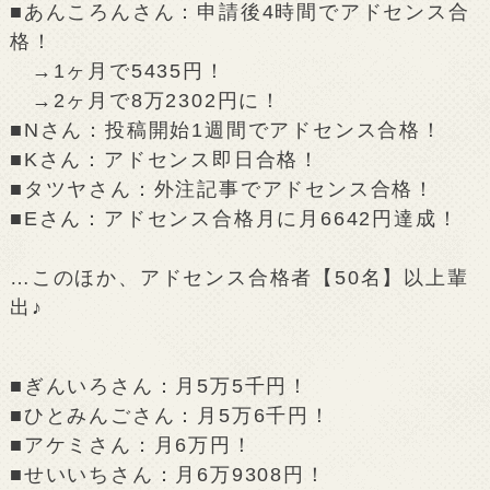
■あんころんさん：申請後4時間でアドセンス合
格！
→1ヶ月で5435円！
→2ヶ月で8万2302円に！
■Nさん：投稿開始1週間でアドセンス合格！
■Kさん：アドセンス即日合格！
■タツヤさん：外注記事でアドセンス合格！
■Eさん：アドセンス合格月に月6642円達成！
…このほか、アドセンス合格者【50名】以上輩
出♪
■ぎんいろさん：月5万5千円！
■ひとみんごさん：月5万6千円！
■アケミさん：月6万円！
■せいいちさん：月6万9308円！