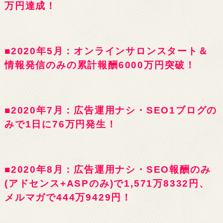
万円達成！
■2020年5月：オンラインサロンスタート＆
情報発信のみの累計報酬6000万円突破！
■2020年7月：広告運用ナシ・SEO1ブログの
みで1日に76万円発生！
■2020年8月：広告運用ナシ・SEO報酬のみ
(アドセンス+ASPのみ)で1,571万8332円、
メルマガで444万9429円！