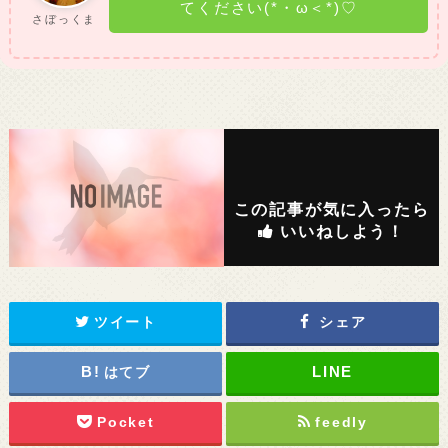
てください(*・ω＜*)♡
さぼっくま
この記事が気に入ったら
いいねしよう！
ツイート
シェア
はてブ
Pocket
feedly