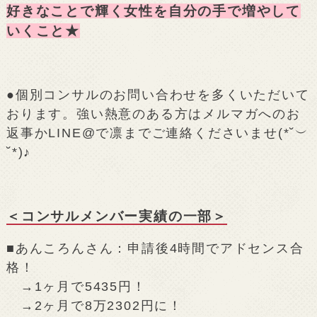
好きなことで輝く女性を自分の手で増やして
いくこと★
●個別コンサルのお問い合わせを多くいただいて
おります。強い熱意のある方はメルマガへのお
返事かLINE@で凛までご連絡くださいませ(*˘︶
˘*)♪
＜コンサルメンバー実績の一部＞
■あんころんさん：申請後4時間でアドセンス合
格！
→1ヶ月で5435円！
→2ヶ月で8万2302円に！