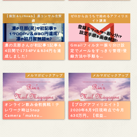
【個別＆LiNoah】凛コンサル生実
ゼロからおうちで始めるアフィリエ
績
イト講座
凛の旦那さんが初記事1記事＆
Gmailフィルター振り分け設
4日間で1754PV＆834円を達
定でメールをすっきり管理!登
成しました!
録方法や手順を…
メルマガピックアップ
メルマガピックアップ
オンライン飲み会初挑戦！テ
【ブログアフィリエイト】
レワーク時はSnap
2020年8月9日現時点で今月
Camera「makeu…
630万円。【収益…