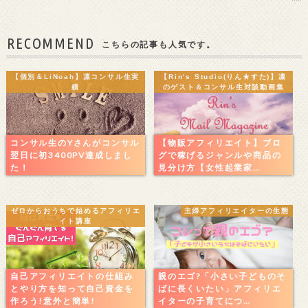
RECOMMEND
こちらの記事も人気です。
【個別＆LiNoah】凛コンサル生実
【Rin's Studio(りん★すた)】凛
績
のゲスト＆コンサル生対談動画集
コンサル生のYさんがコンサル
【物販アフィリエイト】ブロ
翌日に初3400PV達成しまし
グで稼げるジャンルや商品の
た！
見分け方【女性起業家…
ゼロからおうちで始めるアフィリエ
主婦アフィリエイターの生態
イト講座
自己アフィリエイトの仕組み
親のエゴ?「小さい子どものそ
とやり方を知って自己資金を
ばに長くいたい」アフィリエ
作ろう!意外と簡単!
イターの子育てにつ…