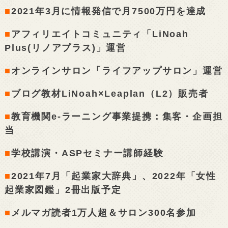
■
2021年3月に情報発信で月7500万円を達成
■
アフィリエイトコミュニティ「LiNoah
Plus(リノアプラス)」運営
■
オンラインサロン「ライフアップサロン」運営
■
ブログ教材LiNoah×Leaplan（L2）販売者
■
教育機関e-ラーニング事業提携：集客・企画担
当
■
学校講演・ASPセミナー講師経験
■
2021年7月「起業家大辞典」、2022年「女性
起業家図鑑」2冊出版予定
■
メルマガ読者1万人超＆サロン300名参加