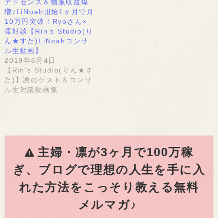
アドセンス＆物販収益爆
増♪LiNoah開始1ヶ月で月
10万円突破！Ryoさん×
凛対談【Rin’s Studio(り
ん★すた)LiNoahコンサ
ル生動画】
2019年6月4日
【Rin's Studio(りん★す
た)】凛のゲスト＆コンサ
ル生対談動画集
主婦・凛が3ヶ月で100万稼
ぎ、ブログで理想の人生を手に入
れた方法をこっそり教える無料
メルマガ♪