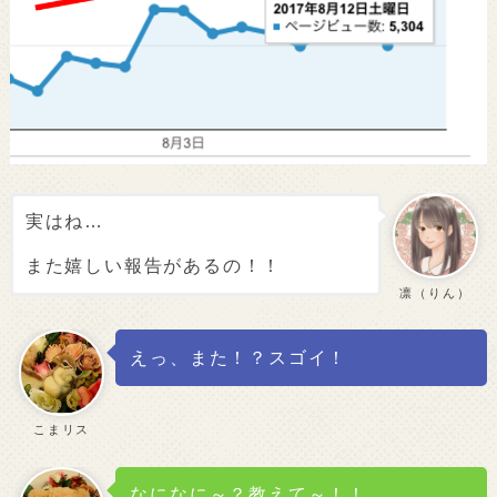
実はね…
また嬉しい報告があるの！！
凛（りん）
えっ、また！？スゴイ！
こまリス
なになに～？教えて～！！