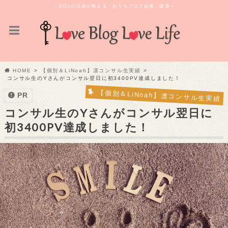
～元OLの主婦が教える「おうちブログ起業」講座～
HOME
【個別＆LiNoah】凛コンサル生実績
コンサル生のYさんがコンサル翌日に初3400PV達成しました！
【個別＆LiNoah】凛コンサル生実績
PR
コンサル生のYさんがコンサル翌日に
初3400PV達成しました！