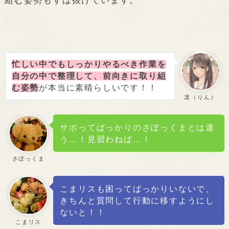
組む姿勢もずば抜けています。
忙しい中でもしっかりやるべき作業を
自分の中で整理して、前向きに取り組
む姿勢
が本当に素晴らしいです！！
凛（りん）
サボってばっかりのさぼっくまとは違
う…！見習わねば…！
さぼっくま
こまリスも困ってばっかりいないで、
きちんと質問して行動に移すようにし
ないと！！
こまリス