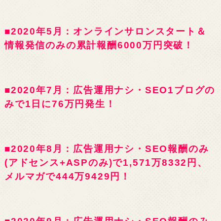
■2020年5月：オンラインサロンスタート＆
情報発信のみの累計報酬6000万円突破！
■2020年7月：広告運用ナシ・SEO1ブログの
みで1日に76万円発生！
■2020年8月：広告運用ナシ・SEO報酬のみ
(アドセンス+ASPのみ)で1,571万8332円、
メルマガで444万9429円！