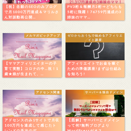
【祝】念願のSEOのみブログ
PV3桁＆報酬月2桁⇒どちらも
で月1000万円達成＆マリルさ
5桁に飛躍！76759円達成の3
ん対談動画公開…
姉妹のママ…
メルマガピックアップ
ゼロからおうちで始めるアフィリエ
イト講座
【ママアフィリエイターの子
アフィリエイトでお金を稼ぐ
育て実態】コロナの中…祝！1
ための準備講座!まずは仕組み
歳★娘が生まれて、…
を知ろう!
アドセンス関連
サーバー＆独自ドメイン
アドセンスのみ1サイトで月収
【図解】サーバーとドメイン
100万円を達成して感じたト
って何?無料ブログより
レンドの手法のデ…
WordPressがオス…