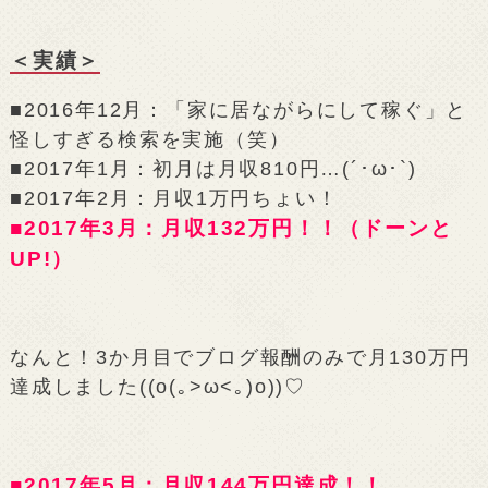
＜実績＞
■2016年12月：「家に居ながらにして稼ぐ」と
怪しすぎる検索を実施（笑）
■2017年1月：初月は月収810円…(´･ω･`)
■2017年2月：月収1万円ちょい！
■2017年3月：月収132万円！！（ドーンと
UP!）
なんと！3か月目でブログ報酬のみで月130万円
達成しました((o(｡>ω<｡)o))♡
■2017年5月：月収144万円達成！！