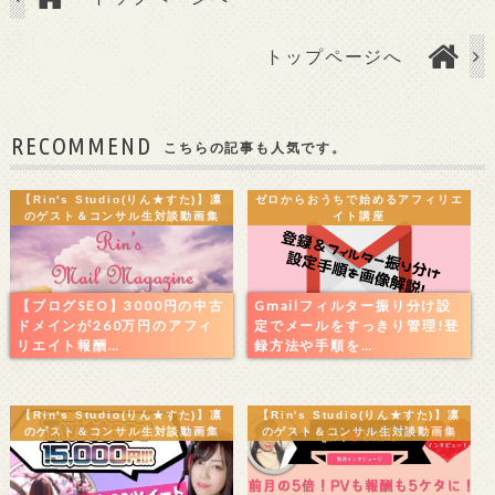
トップページへ
RECOMMEND
こちらの記事も人気です。
【Rin's Studio(りん★すた)】凛
ゼロからおうちで始めるアフィリエ
のゲスト＆コンサル生対談動画集
イト講座
【ブログSEO】3000円の中古
Gmailフィルター振り分け設
ドメインが260万円のアフィ
定でメールをすっきり管理!登
リエイト報酬…
録方法や手順を…
【Rin's Studio(りん★すた)】凛
【Rin's Studio(りん★すた)】凛
のゲスト＆コンサル生対談動画集
のゲスト＆コンサル生対談動画集