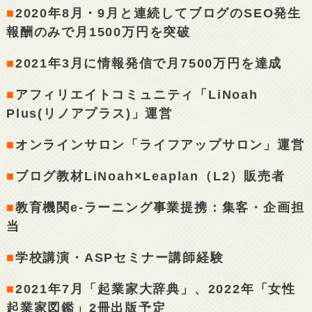
■
2020年8月・9月と連続してブログのSEO発生
報酬のみで月1500万円を突破
■
2021年3月に情報発信で月7500万円を達成
■
アフィリエイトコミュニティ「LiNoah
Plus(リノアプラス)」運営
■
オンラインサロン「ライフアップサロン」運営
■
ブログ教材LiNoah×Leaplan（L2）販売者
■
教育機関e-ラーニング事業提携：集客・企画担
当
■
学校講演・ASPセミナー講師経験
■
2021年7月「起業家大辞典」、2022年「女性
起業家図鑑」2冊出版予定