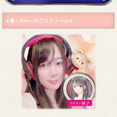
♥凛―Rin―のプロフィール♥