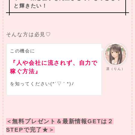
と輝きたい！
そんな方は必見♡
この機会に
『人や会社に流されず、自力で
凛（りん）
稼ぐ方法』
を知ってください(*´▽｀*)ﾉ
＜無料プレゼント＆最新情報GETは２
STEPで完了★＞