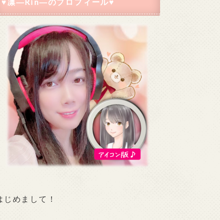
♥凛―Rin―のプロフィール♥
はじめまして！