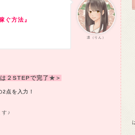
稼ぐ方法』
凛（りん）
は２STEPで完了★＞
の2点を入力！
ます♪