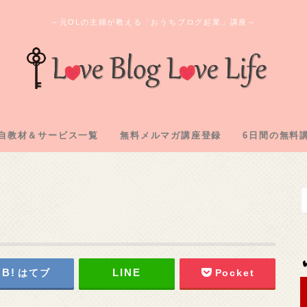
～元OLの主婦が教える「おうちブログ起業」講座～
自教材＆サービス一覧
無料メルマガ講座登録
6日間の無料
ログ教材＆実践記「L2」
のオンラインサロン
間コンサル企画
購入教材「下克上」
注化教材「FAAP」
1.アフィリ
2.専用メアド
3.サーバー
4.ASP登録
5.自己アフィ
6.アフィリ
はてブ
Pocket