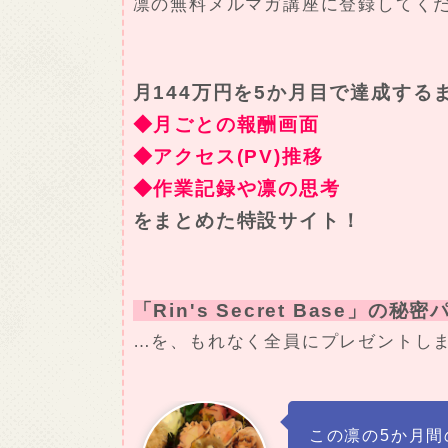
凛の無料メルマガ講座に登録してく
月144万円を5か月目で達成する
◆月ごとの報酬画面
◆アクセス(PV)推移
◆作業記録や凛の思考
をまとめた特設サイト！
「Rin's Secret Base」の秘
…を、もれなく全員にプレゼントし
この凛の5か月