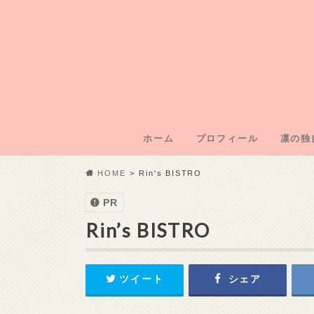
ホーム
プロフィール
凛の独
凛のブ
凛運営
凛の年
凛の初
記事外
HOME
Rin's BISTRO
PR
Rin’s BISTRO
ツイート
シェア