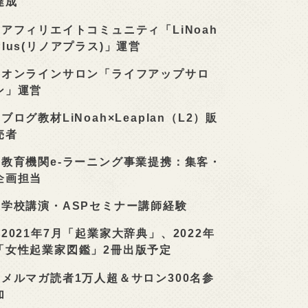
達成
■
アフィリエイトコミュニティ「LiNoah
Plus(リノアプラス)」運営
■
オンラインサロン「ライフアップサロ
ン」運営
■
ブログ教材LiNoah×Leaplan（L2）販
売者
■
教育機関e-ラーニング事業提携：集客・
企画担当
■
学校講演・ASPセミナー講師経験
■
2021年7月「起業家大辞典」、2022年
「女性起業家図鑑」2冊出版予定
■
メルマガ読者1万人超＆サロン300名参
加