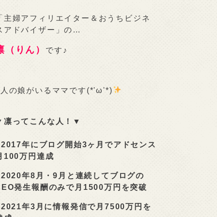
「主婦アフィリエイター＆おうちビジネ
スアドバイザー」の…
凛（りん）
です♪
2人の娘がいるママです(*'ω'*)
▼凛ってこんな人！▼
■
2017年にブログ開始3ヶ月でアドセンス
月100万円達成
■
2020年8月・9月と連続してブログの
SEO発生報酬のみで月1500万円を突破
■
2021年3月に情報発信で月7500万円を