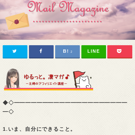
2
◆◇━━━━━━━━━━━━━━━━━━━━
━◇
1.いま、自分にできること。