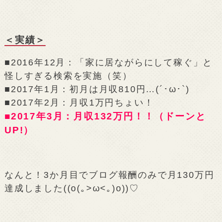
＜実績＞
■2016年12月：「家に居ながらにして稼ぐ」と
怪しすぎる検索を実施（笑）
■2017年1月：初月は月収810円…(´･ω･`)
■2017年2月：月収1万円ちょい！
■2017年3月：月収132万円！！（ドーンと
UP!）
なんと！3か月目でブログ報酬のみで月130万円
達成しました((o(｡>ω<｡)o))♡