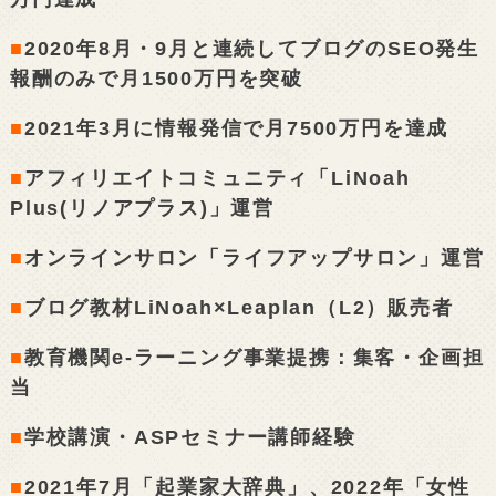
■
2020年8月・9月と連続してブログのSEO発生
報酬のみで月1500万円を突破
■
2021年3月に情報発信で月7500万円を達成
■
アフィリエイトコミュニティ「LiNoah
Plus(リノアプラス)」運営
■
オンラインサロン「ライフアップサロン」運営
■
ブログ教材LiNoah×Leaplan（L2）販売者
■
教育機関e-ラーニング事業提携：集客・企画担
当
■
学校講演・ASPセミナー講師経験
■
2021年7月「起業家大辞典」、2022年「女性