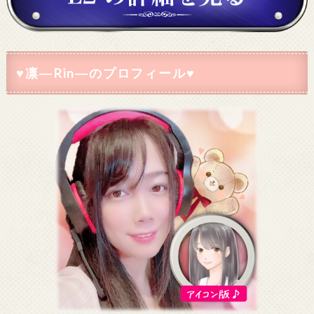
♥凛―Rin―のプロフィール♥