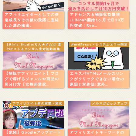
アフィリエイターとしての倍
アドセンス＆物販収益爆増
速成長＆その後の飛躍に直結
♪LiNoah開始1ヶ月で月10万
した凛の秘密。
円突破！Ryo…
【Rin's Studio(りん★すた)】凛
WordPress・システムエラー関連
のゲスト＆コンサル生対談動画集
【物販アフィリエイト】ブロ
エキスパHTMLメールのリン
グで稼げるジャンルや商品の
クがクリックできない場合の
見分け方【女性起業家…
原因と対処法!意外…
アフィリエイト界の変動・変化
メルマガピックアップ
【危険】Googleアップデート
アフィリエイトキーワードの