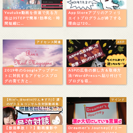
Youtube動画を倍速で見る方
App Storeアプリのアフィリ
法は3STEPで簡単!効率化・時
エイトプログラムが終了する
間短縮に…
理由は?20…
アドセンス関連
ASP
2019年のGoogleアップデー
ASPの広告の探し方＆取得方
トに対抗するアドセンスブロ
法!WordPressへ貼り付けて
グの育て方と…
ブログを収…
【Rin's Studio(りん★すた)】凛
マインド
のゲスト＆コンサル生対談動画集
【放送事故！？】動画撮影中
Dreamer’s Journey(ドリー