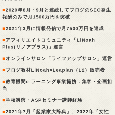
■
2020年8月・9月と連続してブログのSEO発生
報酬のみで月1500万円を突破
■
2021年3月に情報発信で月7500万円を達成
■
アフィリエイトコミュニティ「LiNoah
Plus(リノアプラス)」運営
■
オンラインサロン「ライフアップサロン」運営
■
ブログ教材LiNoah×Leaplan（L2）販売者
■
教育機関e-ラーニング事業提携：集客・企画担
当
■
学校講演・ASPセミナー講師経験
■
2021年7月「起業家大辞典」、2022年「女性