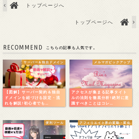
トップページへ
トップページへ
RECOMMEND
こちらの記事も人気です。
サーバー＆独自ドメイン
メルマガピックアップ
【図解】サーバー契約＆独自
アクセスが集まる記事タイト
ドメインを紐づける設定・流
ルの法則を徹底分析!絶対に意
れを解説!初心者でも…
識すべきことはコレ…
便利ツール
アフィリエイト界の変動・変化