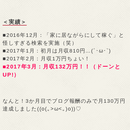
＜実績＞
■2016年12月：「家に居ながらにして稼ぐ」と
怪しすぎる検索を実施（笑）
■2017年1月：初月は月収810円…(´･ω･`)
■2017年2月：月収1万円ちょい！
■2017年3月：月収132万円！！（ドーンと
UP!）
なんと！3か月目でブログ報酬のみで月130万円
達成しました((o(｡>ω<｡)o))♡