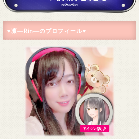
♥凛―Rin―のプロフィール♥