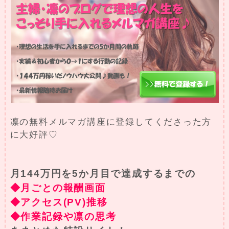
凛の無料メルマガ講座に登録してくださった方
に大好評♡
月144万円を5か月目で達成するまでの
◆月ごとの報酬画面
◆アクセス(PV)推移
◆作業記録や凛の思考