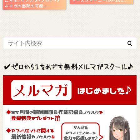
に号泣…インスタ×ブログ×メ
マーズジャーニー/DJ)201…
ルマガの無限の可能…