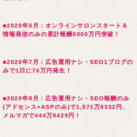
■2020年5月：オンラインサロンスタート＆
情報発信のみの累計報酬6000万円突破！
■2020年7月：広告運用ナシ・SEO1ブログの
みで1日に76万円発生！
■2020年8月：広告運用ナシ・SEO報酬のみ
(アドセンス+ASPのみ)で1,571万8332円、
メルマガで444万9429円！