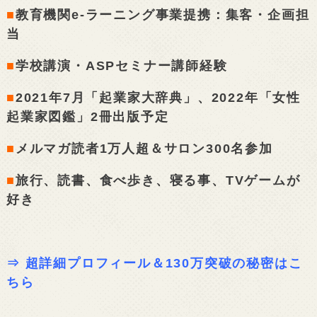
■
教育機関e-ラーニング事業提携：集客・企画担
当
■
学校講演・ASPセミナー講師経験
■
2021年7月「起業家大辞典」、2022年「女性
起業家図鑑」2冊出版予定
■
メルマガ読者1万人超＆サロン300名参加
■
旅行、読書、食べ歩き、寝る事、TVゲームが
好き
⇒
超詳細プロフィール＆130万突破の秘密はこ
ちら