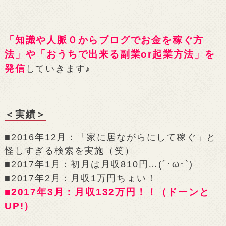
「知識や人脈０からブログでお金を稼ぐ方
法」や「おうちで出来る副業or起業方法」を
発信
していきます♪
＜実績＞
■2016年12月：「家に居ながらにして稼ぐ」と
怪しすぎる検索を実施（笑）
■2017年1月：初月は月収810円…(´･ω･`)
■2017年2月：月収1万円ちょい！
■2017年3月：月収132万円！！（ドーンと
UP!）