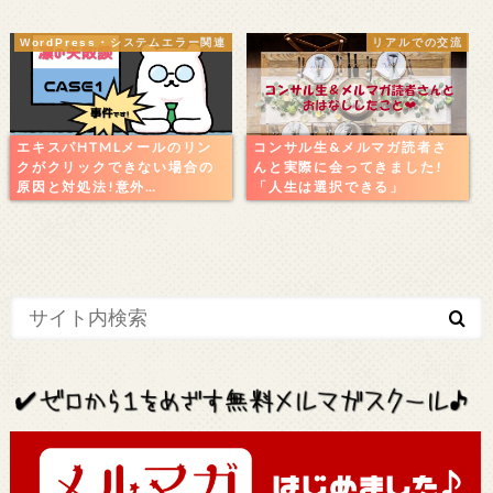
WordPress・システムエラー関連
リアルでの交流
エキスパHTMLメールのリン
コンサル生&メルマガ読者さ
クがクリックできない場合の
んと実際に会ってきました!
原因と対処法!意外…
「人生は選択できる」