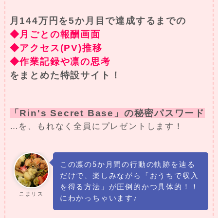
月144万円を5か月目で達成するまでの
◆月ごとの報酬画面
◆アクセス(PV)推移
◆作業記録や凛の思考
をまとめた特設サイト！
「Rin's Secret Base」の秘密パスワード
…を、もれなく全員にプレゼントします！
この凛の5か月間の行動の軌跡を辿る
だけで、楽しみながら「おうちで収入
を得る方法」が圧倒的かつ具体的！！
こまリス
にわかっちゃいます♪