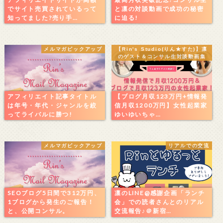
でサイト売買されているって
と凛の対談動画で成功の秘密
知ってました?売り手…
に迫る!
メルマガピックアップ
【Rin's Studio(りん★すた)】凛
のゲスト＆コンサル生対談動画集
アフィリエイト記事タイトル
【ブログ月収123万円+情報発
は年号・年代・ジャンルを絞
信月収1200万円】女性起業家
ってライバルに勝つ!
ゆいゆいちゃ…
メルマガピックアップ
リアルでの交流
SEOブログ5日間で312万円、
凛のLINE@感謝企画「ランチ
1ブログから発生のご報告！
会」での読者さんとのリアル
と、公開コンサル。
交流報告♪＠新宿…