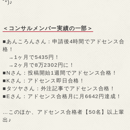
˘*)♪
＜コンサルメンバー実績の一部＞
■あんころんさん：申請後4時間でアドセンス合
格！
→1ヶ月で5435円！
→2ヶ月で8万2302円に！
■Nさん：投稿開始1週間でアドセンス合格！
■Kさん：アドセンス即日合格！
■タツヤさん：外注記事でアドセンス合格！
■Eさん：アドセンス合格月に月6642円達成！
…このほか、アドセンス合格者【50名】以上輩
出♪