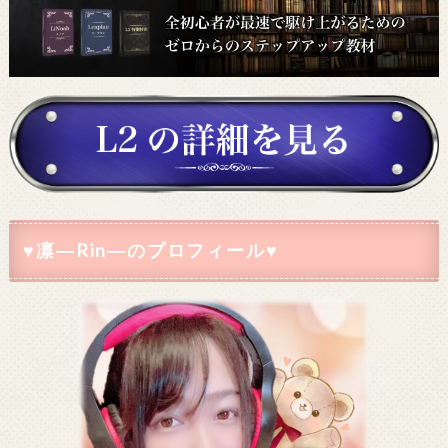
♥凛―Rin―のプロフィール♥