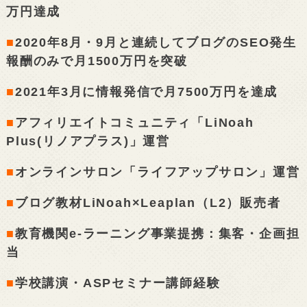
万円達成
■
2020年8月・9月と連続してブログのSEO発生
報酬のみで月1500万円を突破
■
2021年3月に情報発信で月7500万円を達成
■
アフィリエイトコミュニティ「LiNoah
Plus(リノアプラス)」運営
■
オンラインサロン「ライフアップサロン」運営
■
ブログ教材LiNoah×Leaplan（L2）販売者
■
教育機関e-ラーニング事業提携：集客・企画担
当
■
学校講演・ASPセミナー講師経験