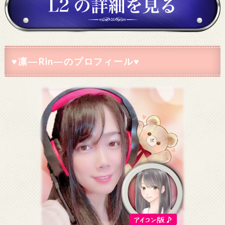
♥凛―Rin―のプロフィール♥