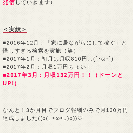
発信
していきます♪
＜実績＞
■2016年12月：「家に居ながらにして稼ぐ」と
怪しすぎる検索を実施（笑）
■2017年1月：初月は月収810円…(´･ω･`)
■2017年2月：月収1万円ちょい！
■2017年3月：月収132万円！！（ドーンと
UP!）
なんと！3か月目でブログ報酬のみで月130万円
達成しました((o(｡>ω<｡)o))♡