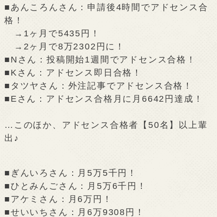
■あんころんさん：申請後4時間でアドセンス合
格！
→1ヶ月で5435円！
→2ヶ月で8万2302円に！
■Nさん：投稿開始1週間でアドセンス合格！
■Kさん：アドセンス即日合格！
■タツヤさん：外注記事でアドセンス合格！
■Eさん：アドセンス合格月に月6642円達成！
…このほか、アドセンス合格者【50名】以上輩
出♪
■ぎんいろさん：月5万5千円！
■ひとみんごさん：月5万6千円！
■アケミさん：月6万円！
■せいいちさん：月6万9308円！