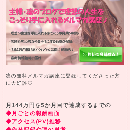
凛の無料メルマガ講座に登録してくださった方
に大好評♡
月144万円を5か月目で達成するまでの
◆月ごとの報酬画面
◆アクセス(PV)推移
◆作業記録や凛の思考