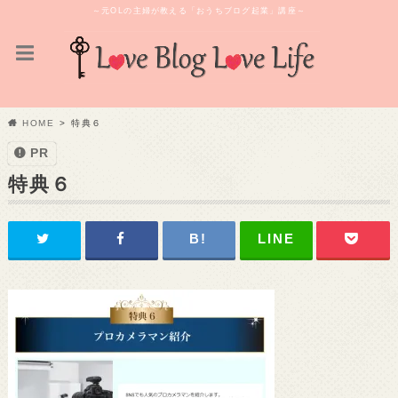
～元OLの主婦が教える「おうちブログ起業」講座～
HOME
特典６
PR
特典６