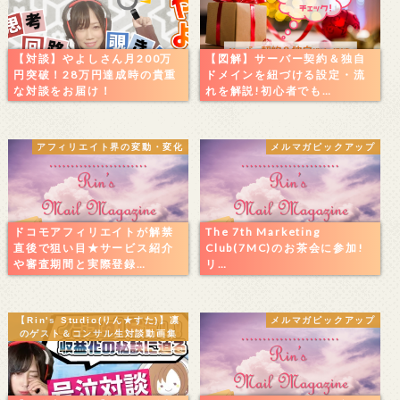
【対談】やよしさん月200万
【図解】サーバー契約＆独自
円突破！28万円達成時の貴重
ドメインを紐づける設定・流
な対談をお届け！
れを解説!初心者でも…
アフィリエイト界の変動・変化
メルマガピックアップ
ドコモアフィリエイトが解禁
The 7th Marketing
直後で狙い目★サービス紹介
Club(7MC)のお茶会に参加!
や審査期間と実際登録…
リ…
【Rin's Studio(りん★すた)】凛
メルマガピックアップ
のゲスト＆コンサル生対談動画集