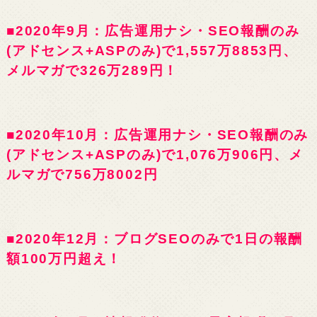
■2020年9月：広告運用ナシ・SEO報酬のみ
(アドセンス+ASPのみ)で1,557万8853円、
メルマガで326万289円！
■2020年10月：広告運用ナシ・SEO報酬のみ
(アドセンス+ASPのみ)で1,076万906円、メ
ルマガで756万8002円
■2020年12月：ブログSEOのみで1日の報酬
額100万円超え！