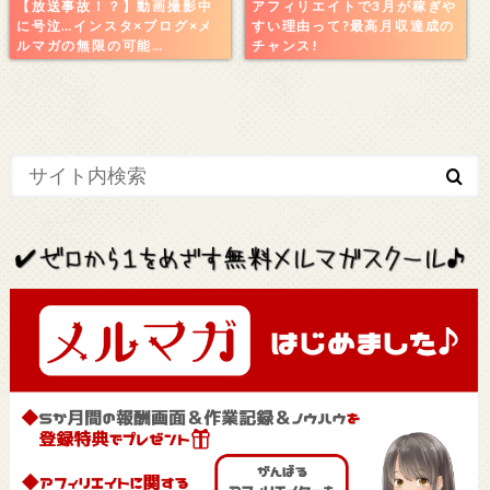
【放送事故！？】動画撮影中
アフィリエイトで3月が稼ぎや
に号泣…インスタ×ブログ×メ
すい理由って?最高月収達成の
ルマガの無限の可能…
チャンス!