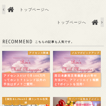
トップページへ
トップページへ
RECOMMEND
こちらの記事も人気です。
アドセンス関連
メルマガピックアップ
アドセンスだけで月100万円
西日本豪雨災害義援金の寄付
ってホント？トレンド以外の
方法2つ。アフィリエイト報酬
手法はダメ？ご質問…
とTポイントを活用!
【個別＆LiNoah】凛コンサル生実
サーバー＆独自ドメイン
績