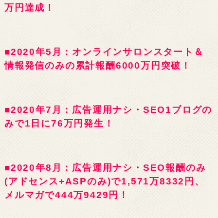
万円達成！
■2020年5月：オンラインサロンスタート＆
情報発信のみの累計報酬6000万円突破！
■2020年7月：広告運用ナシ・SEO1ブログの
みで1日に76万円発生！
■2020年8月：広告運用ナシ・SEO報酬のみ
(アドセンス+ASPのみ)で1,571万8332円、
メルマガで444万9429円！