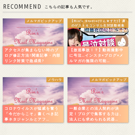
RECOMMEND
こちらの記事も人気です。
メルマガピックアップ
【Rin's Studio(りん★すた)】凛
のゲスト＆コンサル生対談動画集
アクセスが集まらない時のブ
【放送事故！？】動画撮影中
ログ修正方法!関連記事・内部
に号泣…インスタ×ブログ×メ
リンク対策で急成長?
ルマガの無限の可能…
ノウハウ
メルマガピックアップ
コロナウイルスが猛威を奮う
一般企業との法人契約が決
「今だからこそ」書くべき記
定！ブログで集客する力は、
事ネタジャンルとアフ…
法人にも求められる武器…