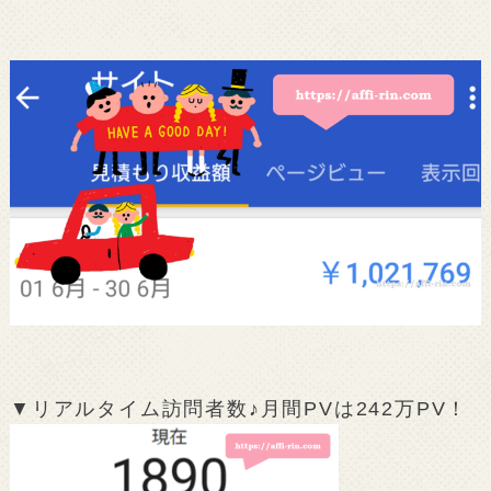
▼リアルタイム訪問者数♪月間PVは242万PV！