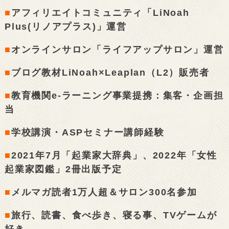
■
アフィリエイトコミュニティ「LiNoah
Plus(リノアプラス)」運営
■
オンラインサロン「ライフアップサロン」運営
■
ブログ教材LiNoah×Leaplan（L2）販売者
■
教育機関e-ラーニング事業提携：集客・企画担
当
■
学校講演・ASPセミナー講師経験
■
2021年7月「起業家大辞典」、2022年「女性
起業家図鑑」2冊出版予定
■
メルマガ読者1万人超＆サロン300名参加
■
旅行、読書、食べ歩き、寝る事、TVゲームが
好き