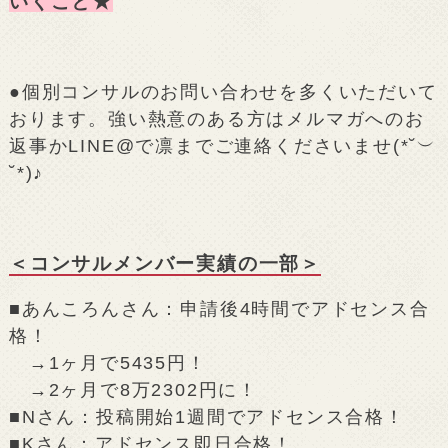
いくこと★
●個別コンサルのお問い合わせを多くいただいて
おります。強い熱意のある方はメルマガへのお
返事かLINE@で凛までご連絡くださいませ(*˘︶
˘*)♪
＜コンサルメンバー実績の一部＞
■あんころんさん：申請後4時間でアドセンス合
格！
→1ヶ月で5435円！
→2ヶ月で8万2302円に！
■Nさん：投稿開始1週間でアドセンス合格！
■Kさん：アドセンス即日合格！