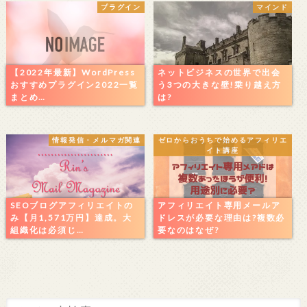
プラグイン
マインド
【2022年最新】WordPress
ネットビジネスの世界で出会
おすすめプラグイン2022一覧
う3つの大きな壁!乗り越え方
まとめ…
は?
情報発信・メルマガ関連
ゼロからおうちで始めるアフィリエ
イト講座
SEOブログアフィリエイトの
アフィリエイト専用メールア
み【月1,571万円】達成。大
ドレスが必要な理由は?複数必
組織化は必須じ…
要なのはなぜ?