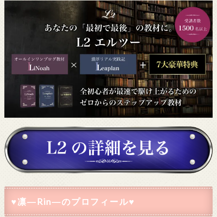
♥凛―Rin―のプロフィール♥