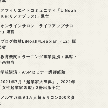
達成
■
アフィリエイトコミュニティ「LiNoah
Plus(リノアプラス)」運営
■
オンラインサロン「ライフアップサロ
ン」運営
■
ブログ教材LiNoah×Leaplan（L2）販
売者
■
教育機関e-ラーニング事業提携：集客・
企画担当
■
学校講演・ASPセミナー講師経験
■
2021年7月「起業家大辞典」、2022年
「女性起業家図鑑」2冊出版予定
■
メルマガ読者1万人超＆サロン300名参
加