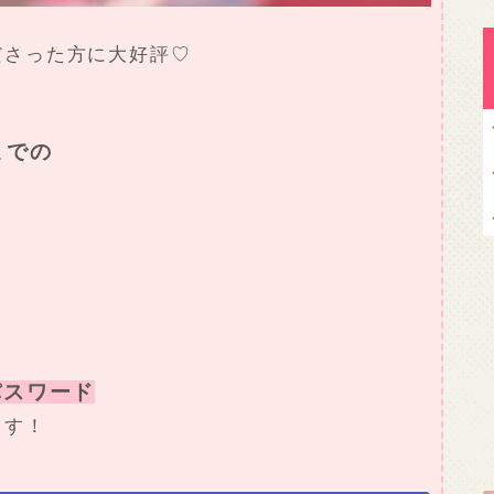
ださった方に大好評♡
までの
密パスワード
ます！