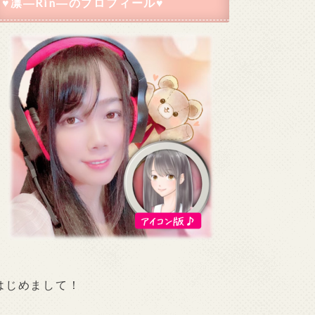
♥凛―Rin―のプロフィール♥
はじめまして！