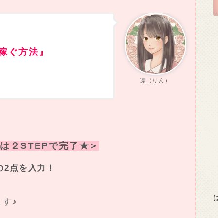
稼ぐ方法』
凛（りん）
は２STEPで完了★＞
の2点を入力！
ます♪