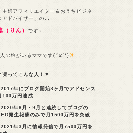
「主婦アフィリエイター＆おうちビジネ
スアドバイザー」の…
凛（りん）
です♪
2人の娘がいるママです(*'ω'*)
▼凛ってこんな人！▼
■
2017年にブログ開始3ヶ月でアドセンス
月100万円達成
■
2020年8月・9月と連続してブログの
SEO発生報酬のみで月1500万円を突破
■
2021年3月に情報発信で月7500万円を