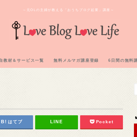
～元OLの主婦が教える「おうちブログ起業」講座～
自教材＆サービス一覧
無料メルマガ講座登録
6日間の無料
ログ教材＆実践記「L2」
のオンラインサロン
間コンサル企画
購入教材「下克上」
注化教材「FAAP」
1.アフィリ
2.専用メアド
3.サーバー
4.ASP登録
5.自己アフィ
6.アフィリ
はてブ
Pocket