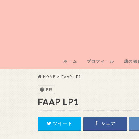
ホーム
プロフィール
凛の独
凛のブ
凛運営
凛の年
凛の初
記事外
HOME
FAAP LP1
PR
FAAP LP1
ツイート
シェア