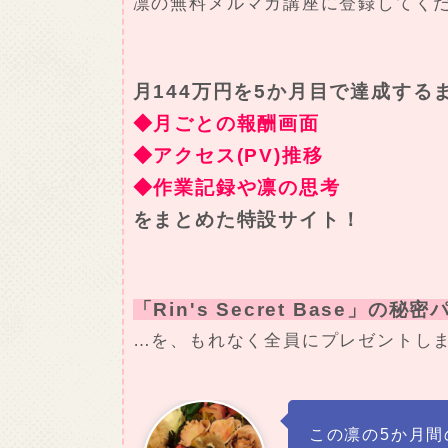
凛の無料メルマガ講座に登録してく
月144万円を5か月目で達成する
◆月ごとの報酬画面
◆アクセス(PV)推移
◆作業記録や凛の思考
をまとめた特設サイト！
「Rin's Secret Base」の秘
…を、もれなく全員にプレゼントし
この凛の5か月