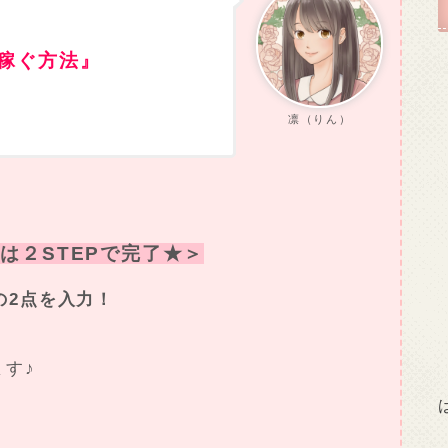
稼ぐ方法』
凛（りん）
は２STEPで完了★＞
の2点を入力！
ます♪