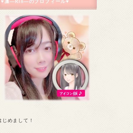
♥凛―Rin―のプロフィール♥
はじめまして！