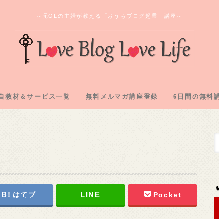
～元OLの主婦が教える「おうちブログ起業」講座～
自教材＆サービス一覧
無料メルマガ講座登録
6日間の無料
ログ教材＆実践記「L2」
のオンラインサロン
間コンサル企画
購入教材「下克上」
注化教材「FAAP」
1.アフィリ
2.専用メアド
3.サーバー
4.ASP登録
5.自己アフィ
6.アフィリ
はてブ
Pocket