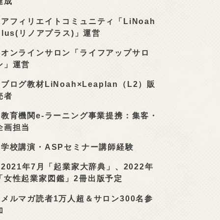
達成
■
アフィリエイトコミュニティ「LiNoah
Plus(リノアプラス)」運営
■
オンラインサロン「ライフアップサロ
ン」運営
■
ブログ教材LiNoah×Leaplan（L2）販
売者
■
教育機関e-ラーニング事業提携：集客・
企画担当
■
学校講演・ASPセミナー講師経験
■
2021年7月「起業家大辞典」、2022年
「女性起業家図鑑」2冊出版予定
■
メルマガ読者1万人超＆サロン300名参
加