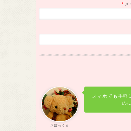
*
メ
スマホでも手軽
の
さぼっくま