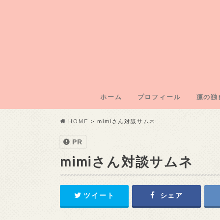
ホーム
プロフィール
凛の独
凛のブ
凛運営
凛の年
凛の初
記事外
HOME
mimiさん対談サムネ
PR
mimiさん対談サムネ
ツイート
シェア