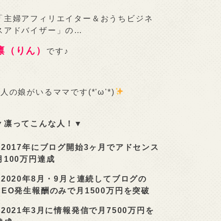
「主婦アフィリエイター＆おうちビジネ
スアドバイザー」の…
凛（りん）
です♪
2人の娘がいるママです(*'ω'*)
▼凛ってこんな人！▼
■
2017年にブログ開始3ヶ月でアドセンス
月100万円達成
■
2020年8月・9月と連続してブログの
SEO発生報酬のみで月1500万円を突破
■
2021年3月に情報発信で月7500万円を