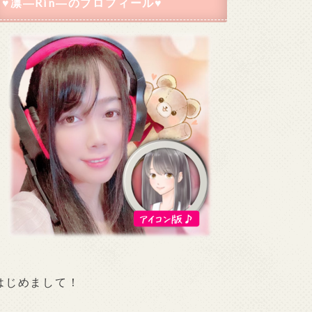
♥凛―Rin―のプロフィール♥
はじめまして！