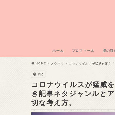
ホーム
プロフィール
凛の独
凛のブ
凛運営
凛の年
凛の初
記事外
HOME
ノウハウ
コロナウイルスが猛威を奮う「
PR
コロナウイルスが猛威を
き記事ネタジャンルとア
切な考え方。