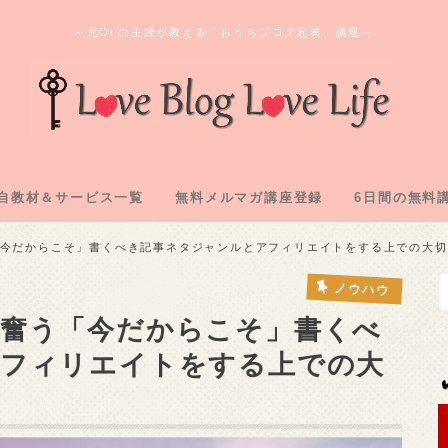
～元OLの主婦が教える「おうちブログ起業」講座～
自教材＆サービス一覧
無料メルマガ講座登録
6日間の無料
ログ教材＆実践記「L2」
のオンラインサロン
間コンサル企画
購入教材「下克上」
注化教材「FAAP」
1.アフィリ
2.専用メアド
3.サーバー
4.ASP登録
5.自己アフィ
6.アフィリ
今だからこそ」書くべき記事ネタジャンルとアフィリエイトをする上での大切
ノウハウ
奮う「今だからこそ」書くべ
フィリエイトをする上での大