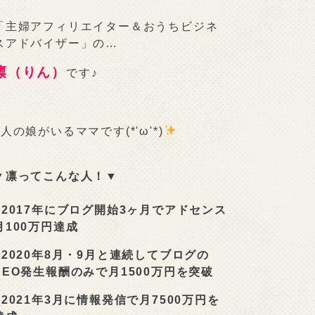
「主婦アフィリエイター＆おうちビジネ
スアドバイザー」の…
凛（りん）
です♪
2人の娘がいるママです(*'ω'*)
▼凛ってこんな人！▼
■
2017年にブログ開始3ヶ月でアドセンス
月100万円達成
■
2020年8月・9月と連続してブログの
SEO発生報酬のみで月1500万円を突破
■
2021年3月に情報発信で月7500万円を