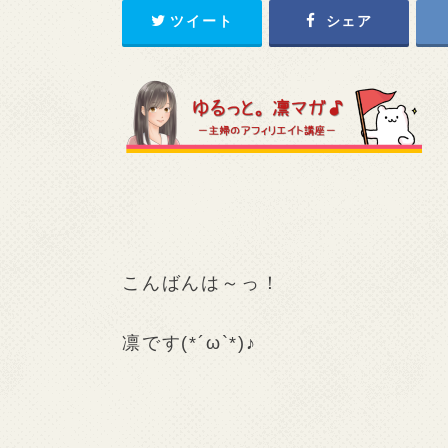
ツイート
シェア
こんばんは～っ！
凛です
(*´ω`*)♪