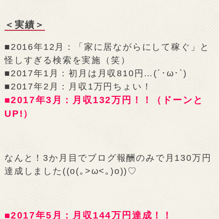
＜実績＞
■2016年12月：「家に居ながらにして稼ぐ」と
怪しすぎる検索を実施（笑）
■2017年1月：初月は月収810円…(´･ω･`)
■2017年2月：月収1万円ちょい！
■2017年3月：月収132万円！！（ドーンと
UP!）
なんと！3か月目でブログ報酬のみで月130万円
達成しました((o(｡>ω<｡)o))♡
■2017年5月：月収144万円達成！！