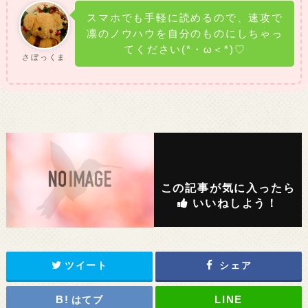
スマホでも手軽に読めるので、速攻で
凛のノウハウを自分のものにしちゃっ
てください(*・ω＜*)♡
さぼっくま
この記事が気に入ったら
いいねしよう！
ツイート
シェア
はてブ