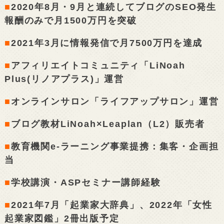
■
2020年8月・9月と連続してブログのSEO発生
報酬のみで月1500万円を突破
■
2021年3月に情報発信で月7500万円を達成
■
アフィリエイトコミュニティ「LiNoah
Plus(リノアプラス)」運営
■
オンラインサロン「ライフアップサロン」運営
■
ブログ教材LiNoah×Leaplan（L2）販売者
■
教育機関e-ラーニング事業提携：集客・企画担
当
■
学校講演・ASPセミナー講師経験
■
2021年7月「起業家大辞典」、2022年「女性
起業家図鑑」2冊出版予定