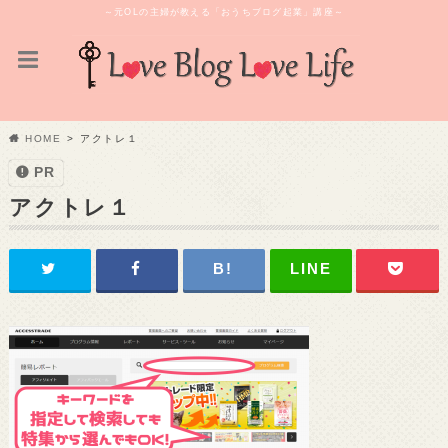
～元OLの主婦が教える「おうちブログ起業」講座～
HOME
アクトレ１
PR
アクトレ１