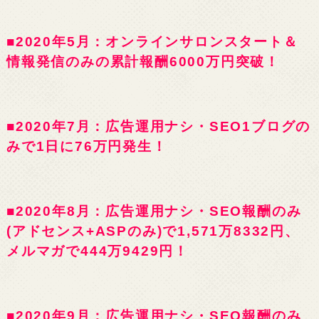
■2020年5月：オンラインサロンスタート＆
情報発信のみの累計報酬6000万円突破！
■2020年7月：広告運用ナシ・SEO1ブログの
みで1日に76万円発生！
■2020年8月：広告運用ナシ・SEO報酬のみ
(アドセンス+ASPのみ)で1,571万8332円、
メルマガで444万9429円！
■2020年9月：広告運用ナシ・SEO報酬のみ