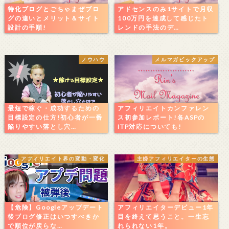
特化ブログとごちゃまぜブロ
アドセンスのみ1サイトで月収
グの違いとメリット＆サイト
100万円を達成して感じたト
設計の手順!
レンドの手法のデ…
ノウハウ
メルマガピックアップ
最短で稼ぐ・成功するための
アフィリエイトカンファレン
目標設定の仕方!初心者が一番
ス初参加レポート!各ASPの
陥りやすい落とし穴…
ITP対応についても!
アフィリエイト界の変動・変化
主婦アフィリエイターの生態
【危険】Googleアップデート
アフィリエイターデビュー1年
後ブログ修正はいつすべきか
目を終えて思うこと。一生忘
で順位が戻らな…
れられない1年。