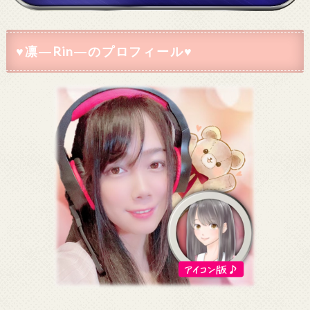
♥凛―Rin―のプロフィール♥