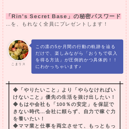
「Rin's Secret Base」の秘密パスワード
…を、もれなく全員にプレゼントします！
この凛の5か月間の行動の軌跡を辿る
だけで、楽しみながら「おうちで収入
を得る方法」が圧倒的かつ具体的！！
こまリス
にわかっちゃいます♪
◆「やりたいこと」より「やらなければい
けないこと」優先の生活を抜け出したい！
◆もはや会社も「100％の安定」を保証で
きない時代…会社に頼らず、自力で稼ぐ力
を養いたい！
◆ママ業と仕事を両立させて、もっともっ