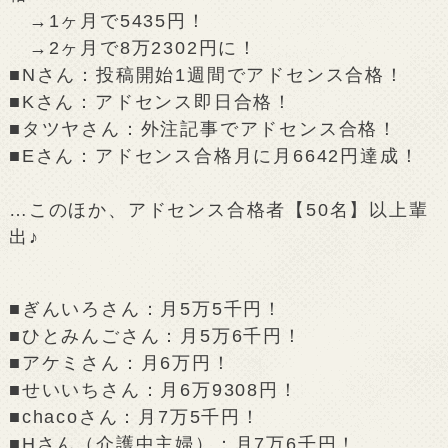
→1ヶ月で5435円！
→2ヶ月で8万2302円に！
■Nさん：投稿開始1週間でアドセンス合格！
■Kさん：アドセンス即日合格！
■タツヤさん：外注記事でアドセンス合格！
■Eさん：アドセンス合格月に月6642円達成！
…このほか、アドセンス合格者【50名】以上輩
出♪
■ぎんいろさん：月5万5千円！
■ひとみんごさん：月5万6千円！
■アケミさん：月6万円！
■せいいちさん：月6万9308円！
■chacoさん：月7万5千円！
■Hさん（介護中主婦）：月7万6千円！