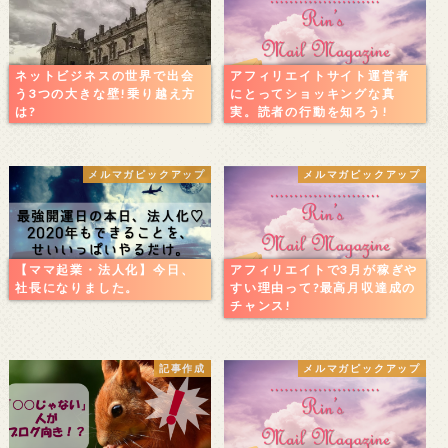
ネットビジネスの世界で出会
アフィリエイトサイト運営者
う3つの大きな壁!乗り越え方
にとってショッキングな真
は?
実。読者の行動を知ろう!
メルマガピックアップ
メルマガピックアップ
【ママ起業・法人化】今日、
アフィリエイトで3月が稼ぎや
社長になりました。
すい理由って?最高月収達成の
チャンス!
記事作成
メルマガピックアップ