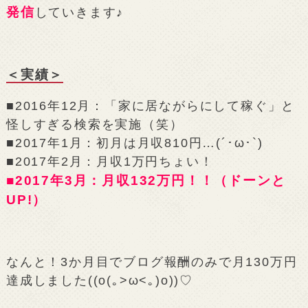
発信
していきます♪
＜実績＞
■2016年12月：「家に居ながらにして稼ぐ」と
怪しすぎる検索を実施（笑）
■2017年1月：初月は月収810円…(´･ω･`)
■2017年2月：月収1万円ちょい！
■2017年3月：月収132万円！！（ドーンと
UP!）
なんと！3か月目でブログ報酬のみで月130万円
達成しました((o(｡>ω<｡)o))♡