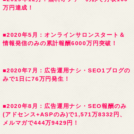
万円達成！
■2020年5月：オンラインサロンスタート＆
情報発信のみの累計報酬6000万円突破！
■2020年7月：広告運用ナシ・SEO1ブログの
みで1日に76万円発生！
■2020年8月：広告運用ナシ・SEO報酬のみ
(アドセンス+ASPのみ)で1,571万8332円、
メルマガで444万9429円！