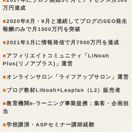
万円達成
■
2020年8月・9月と連続してブログのSEO発生
報酬のみで月1500万円を突破
■
2021年3月に情報発信で月7500万円を達成
■
アフィリエイトコミュニティ「LiNoah
Plus(リノアプラス)」運営
■
オンラインサロン「ライフアップサロン」運営
■
ブログ教材LiNoah×Leaplan（L2）販売者
■
教育機関e-ラーニング事業提携：集客・企画担
当
■
学校講演・ASPセミナー講師経験