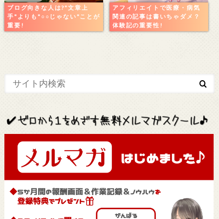
ブログ向きな人は?"文章上
アフィリエイトで医療・病気
手"よりも"○○じゃない"ことが
関連の記事は書いちゃダメ？
重要!
体験記の重要性!