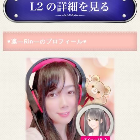
♥凛―Rin―のプロフィール♥