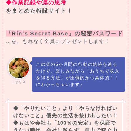
◆作業記録や凛の思考
をまとめた特設サイト！
「Rin's Secret Base」の秘密パスワード
…を、もれなく全員にプレゼントします！
この凛の5か月間の行動の軌跡を辿る
だけで、楽しみながら「おうちで収入
を得る方法」が圧倒的かつ具体的！！
こまリス
にわかっちゃいます♪
◆「やりたいこと」より「やらなければい
けないこと」優先の生活を抜け出したい！
◆もはや会社も「100％の安定」を保証で
きない時代…会社に頼らず、自力で稼ぐ力