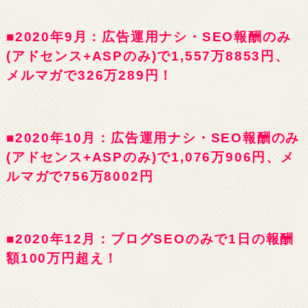
■2020年9月：広告運用ナシ・SEO報酬のみ
(アドセンス+ASPのみ)で1,557万8853円、
メルマガで326万289円！
■2020年10月：広告運用ナシ・SEO報酬のみ
(アドセンス+ASPのみ)で1,076万906円、メ
ルマガで756万8002円
■2020年12月：ブログSEOのみで1日の報酬
額100万円超え！