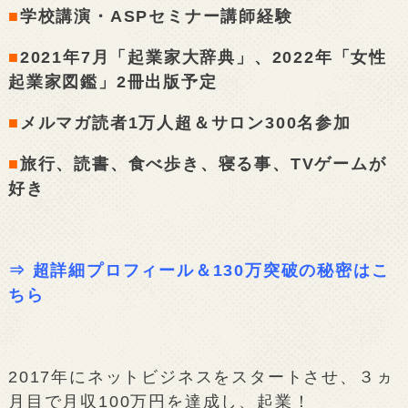
■
学校講演・ASPセミナー講師経験
■
2021年7月「起業家大辞典」、2022年「女性
起業家図鑑」2冊出版予定
■
メルマガ読者1万人超＆サロン300名参加
■
旅行、読書、食べ歩き、寝る事、TVゲームが
好き
⇒
超詳細プロフィール＆130万突破の秘密はこ
ちら
2017年にネットビジネスをスタートさせ、３ヵ
月目で月収100万円を達成し、起業！