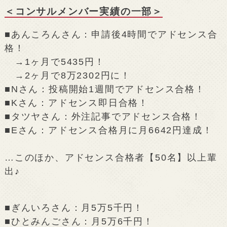
＜コンサルメンバー実績の一部＞
■あんころんさん：申請後4時間でアドセンス合
格！
→1ヶ月で5435円！
→2ヶ月で8万2302円に！
■Nさん：投稿開始1週間でアドセンス合格！
■Kさん：アドセンス即日合格！
■タツヤさん：外注記事でアドセンス合格！
■Eさん：アドセンス合格月に月6642円達成！
…このほか、アドセンス合格者【50名】以上輩
出♪
■ぎんいろさん：月5万5千円！
■ひとみんごさん：月5万6千円！