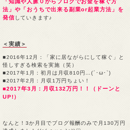
「知識や人脈０からブログでお金を稼ぐ方
法」や「おうちで出来る副業or起業方法」を
発信
していきます♪
＜実績＞
■2016年12月：「家に居ながらにして稼ぐ」と
怪しすぎる検索を実施（笑）
■2017年1月：初月は月収810円…(´･ω･`)
■2017年2月：月収1万円ちょい！
■2017年3月：月収132万円！！（ドーンと
UP!）
なんと！3か月目でブログ報酬のみで月130万円