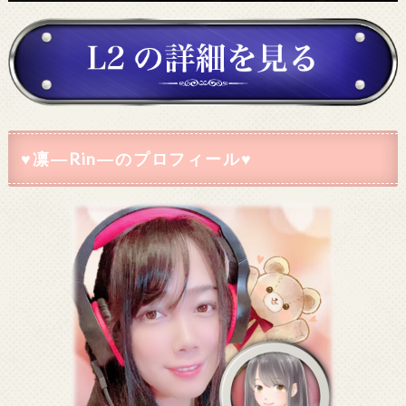
♥凛―Rin―のプロフィール♥