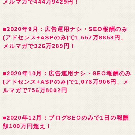
メルマガで444万9429円！
■2020年9月：広告運用ナシ・SEO報酬のみ
(アドセンス+ASPのみ)で1,557万8853円、
メルマガで326万289円！
■2020年10月：広告運用ナシ・SEO報酬のみ
(アドセンス+ASPのみ)で1,076万906円、メ
ルマガで756万8002円
■2020年12月：ブログSEOのみで1日の報酬
額100万円超え！