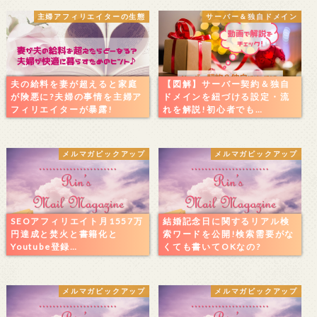
主婦アフィリエイターの生態
サーバー＆独自ドメイン
夫の給料を妻が超えると家庭
【図解】サーバー契約＆独自
が険悪に?夫婦の事情を主婦ア
ドメインを紐づける設定・流
フィリエイターが暴露!
れを解説!初心者でも…
メルマガピックアップ
メルマガピックアップ
SEOアフィリエイト月1557万
結婚記念日に関するリアル検
円達成と焚火と書籍化と
索ワードを公開!検索需要がな
Youtube登録…
くても書いてOKなの?
メルマガピックアップ
メルマガピックアップ