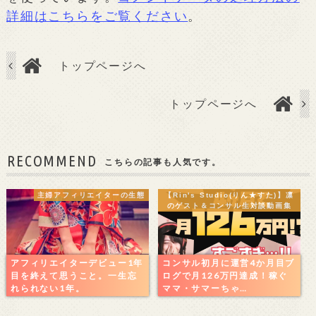
詳細はこちらをご覧ください
。
トップページへ
トップページへ
RECOMMEND
こちらの記事も人気です。
主婦アフィリエイターの生態
【Rin's Studio(りん★すた)】凛
のゲスト＆コンサル生対談動画集
アフィリエイターデビュー1年
コンサル初月に運営4か月目ブ
目を終えて思うこと。一生忘
ログで月126万円達成！稼ぐ
れられない1年。
ママ・サマーちゃ…