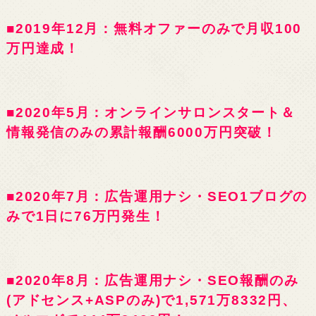
■2019年12月：無料オファーのみで月収100
万円達成！
■2020年5月：オンラインサロンスタート＆
情報発信のみの累計報酬6000万円突破！
■2020年7月：広告運用ナシ・SEO1ブログの
みで1日に76万円発生！
■2020年8月：広告運用ナシ・SEO報酬のみ
(アドセンス+ASPのみ)で1,571万8332円、