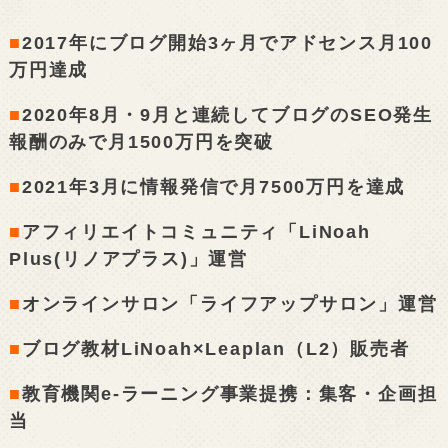
■
2017年にブログ開始3ヶ月でアドセンス月100
万円達成
■
2020年8月・9月と連続してブログのSEO発生
報酬のみで月1500万円を突破
■
2021年3月に情報発信で月7500万円を達成
■
アフィリエイトコミュニティ「LiNoah
Plus(リノアプラス)」運営
■
オンラインサロン「ライフアップサロン」運営
■
ブログ教材LiNoah×Leaplan（L2）販売者
■
教育機関e-ラーニング事業提携：集客・企画担
当