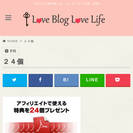
～元OLの主婦が教える「おうちブログ起業」講座～
HOME
２４個
PR
２４個