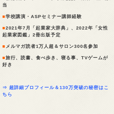
当
■
学校講演・ASPセミナー講師経験
■
2021年7月「起業家大辞典」、2022年「女性
起業家図鑑」2冊出版予定
■
メルマガ読者1万人超＆サロン300名参加
■
旅行、読書、食べ歩き、寝る事、TVゲームが
好き
⇒
超詳細プロフィール＆130万突破の秘密はこ
ちら