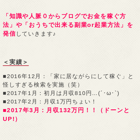
「知識や人脈０からブログでお金を稼ぐ方
法」や「おうちで出来る副業or起業方法」を
発信
していきます♪
＜実績＞
■2016年12月：「家に居ながらにして稼ぐ」と
怪しすぎる検索を実施（笑）
■2017年1月：初月は月収810円…(´･ω･`)
■2017年2月：月収1万円ちょい！
■2017年3月：月収132万円！！（ドーンと
UP!）