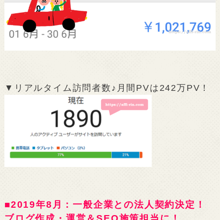
▼リアルタイム訪問者数♪月間PVは242万PV！
■2019年8月：一般企業との法人契約決定！
ブログ作成・運営＆SEO施策担当に！