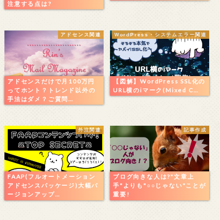
注意する点は?
アドセンス関連
WordPress・システムエラー関連
アドセンスだけで月100万円
【図解】WordPress SSL化の
ってホント？トレンド以外の
URL横のiマーク(Mixed C…
手法はダメ？ご質問…
外注関連
記事作成
FAAP(フルオートメーション
ブログ向きな人は?"文章上
アドセンスパッケージ)大幅バ
手"よりも"○○じゃない"ことが
ージョンアップ…
重要!