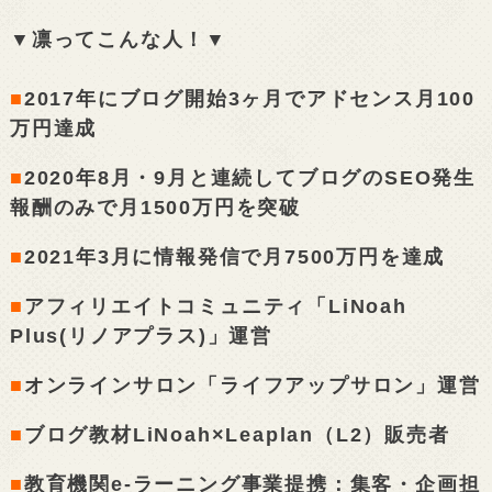
▼凛ってこんな人！▼
■
2017年にブログ開始3ヶ月でアドセンス月100
万円達成
■
2020年8月・9月と連続してブログのSEO発生
報酬のみで月1500万円を突破
■
2021年3月に情報発信で月7500万円を達成
■
アフィリエイトコミュニティ「LiNoah
Plus(リノアプラス)」運営
■
オンラインサロン「ライフアップサロン」運営
■
ブログ教材LiNoah×Leaplan（L2）販売者
■
教育機関e-ラーニング事業提携：集客・企画担