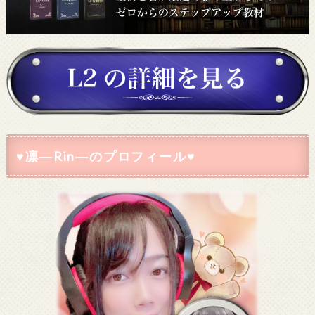
♥凛―Rin―のプロフィール♥