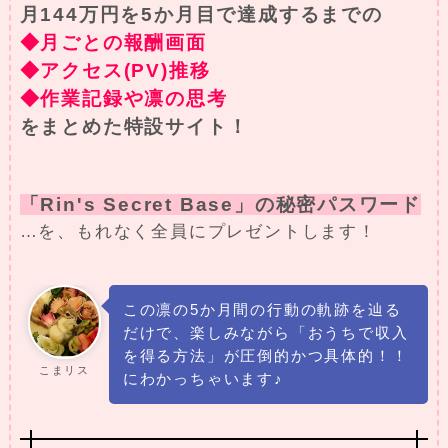
月144万円を5か月目で達成するまでの
◆月ごとの報酬画面
◆アクセス(PV)推移
◆作業記録や凛の思考
をまとめた特設サイト！
「Rin's Secret Base」の秘密パスワード
…を、もれなく全員にプレゼントします！
この凛の5か月間の行動の軌跡を辿る
だけで、楽しみながら「おうちで収入
を得る方法」が圧倒的かつ具体的！！
こまリス
にわかっちゃいます♪