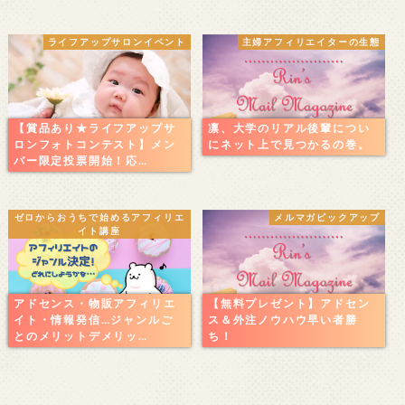
ライフアップサロンイベント
主婦アフィリエイターの生態
【賞品あり★ライフアップサ
凛、大学のリアル後輩につい
ロンフォトコンテスト】メン
にネット上で見つかるの巻。
バー限定投票開始！応…
ゼロからおうちで始めるアフィリエ
メルマガピックアップ
イト講座
アドセンス・物販アフィリエ
【無料プレゼント】アドセン
イト・情報発信…ジャンルご
ス＆外注ノウハウ早い者勝
とのメリットデメリッ…
ち！