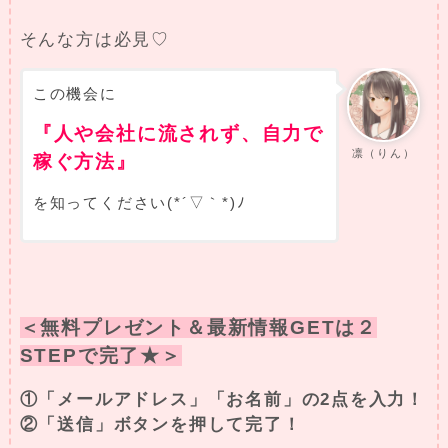
そんな方は必見♡
この機会に
『人や会社に流されず、自力で
凛（りん）
稼ぐ方法』
を知ってください(*´▽｀*)ﾉ
＜無料プレゼント＆最新情報GETは２
STEPで完了★＞
①「メールアドレス」「お名前」の2点を入力！
②「送信」ボタンを押して完了！