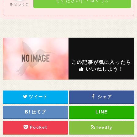
てください(*・ω＜*)♡
さぼっくま
この記事が気に入ったら
いいねしよう！
ツイート
シェア
はてブ
Pocket
feedly