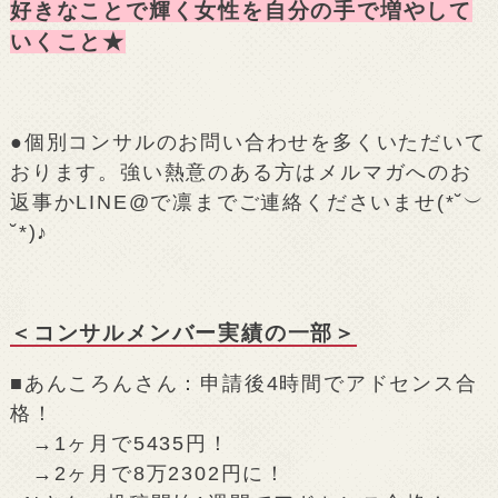
好きなことで輝く女性を自分の手で増やして
いくこと★
●個別コンサルのお問い合わせを多くいただいて
おります。強い熱意のある方はメルマガへのお
返事かLINE@で凛までご連絡くださいませ(*˘︶
˘*)♪
＜コンサルメンバー実績の一部＞
■あんころんさん：申請後4時間でアドセンス合
格！
→1ヶ月で5435円！
→2ヶ月で8万2302円に！