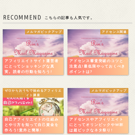
RECOMMEND
こちらの記事も人気です。
メルマガピックアップ
アドセンス関連
アフィリエイトサイト運営者
アドセンス審査突破のコツと
にとってショッキングな真
注意点!最低限やっておくべき
実。読者の行動を知ろう!
ポイントは?
ゼロからおうちで始めるアフィリエ
メルマガピックアップ
イト講座
自己アフィリエイトの仕組み
アドセンスやアフィリエイト
とやり方を知って自己資金を
にとってオリンピックやW杯
作ろう!意外と簡単!
は超ビックなネタ祭り!