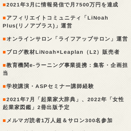
■
2021年3月に情報発信で月7500万円を達成
■
アフィリエイトコミュニティ「LiNoah
Plus(リノアプラス)」運営
■
オンラインサロン「ライフアップサロン」運営
■
ブログ教材LiNoah×Leaplan（L2）販売者
■
教育機関e-ラーニング事業提携：集客・企画担
当
■
学校講演・ASPセミナー講師経験
■
2021年7月「起業家大辞典」、2022年「女性
起業家図鑑」2冊出版予定
■
メルマガ読者1万人超＆サロン300名参加