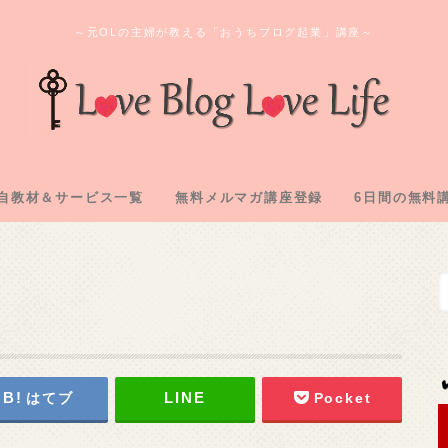
～元OLの主婦が教える「おうちブログ起業」講座～
自教材＆サービス一覧
無料メルマガ講座登録
6日間の無料
ログ教材＆実践記「L2」
のオンラインサロン
間コンサル企画
購入教材「下克上」
注化教材「FAAP」
1.アフィリ
2.専用メアド
3.サーバー
4.ASP登録
5.自己アフィ
6.アフィリ
はてブ
Pocket