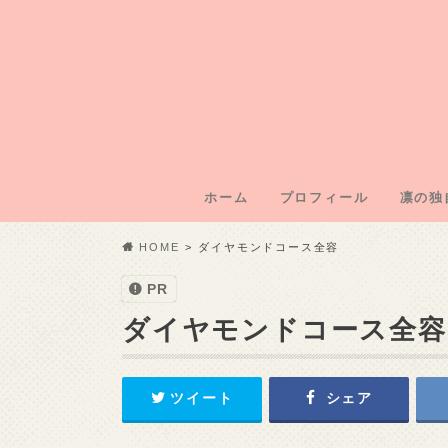
ホーム
プロフィール
凛の独
凛のブ
凛運営
凛の年
凛の初
記事外
HOME
ダイヤモンドコース全容
PR
ダイヤモンドコース全容
ツイート
シェア