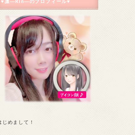
♥凛―Rin―のプロフィール♥
はじめまして！