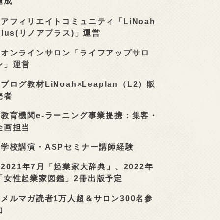
達成
■
アフィリエイトコミュニティ「LiNoah
Plus(リノアプラス)」運営
■
オンラインサロン「ライフアップサロ
ン」運営
■
ブログ教材LiNoah×Leaplan（L2）販
売者
■
教育機関e-ラーニング事業提携：集客・
企画担当
■
学校講演・ASPセミナー講師経験
■
2021年7月「起業家大辞典」、2022年
「女性起業家図鑑」2冊出版予定
■
メルマガ読者1万人超＆サロン300名参
加