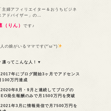
「主婦アフィリエイター＆おうちビジネ
スアドバイザー」の…
凛（りん）
です♪
2人の娘がいるママです(*'ω'*)
▼凛ってこんな人！▼
■
2017年にブログ開始3ヶ月でアドセンス
月100万円達成
■
2020年8月・9月と連続してブログの
SEO発生報酬のみで月1500万円を突破
■
2021年3月に情報発信で月7500万円を