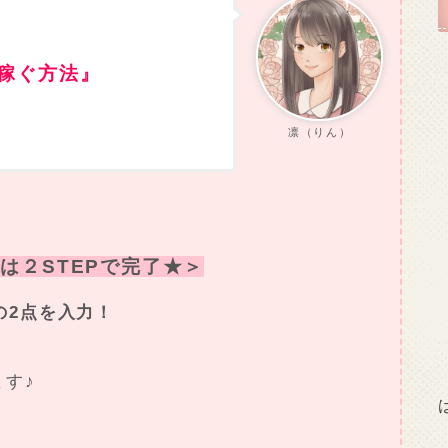
稼ぐ方法』
凛（りん）
は２STEPで完了★＞
の2点を入力！
ます♪