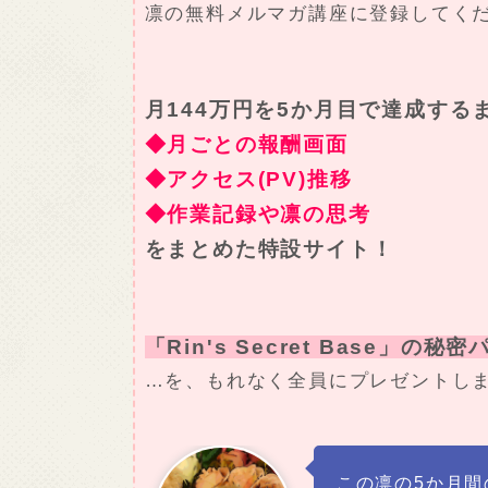
凛の無料メルマガ講座に登録してく
月144万円を5か月目で達成する
◆月ごとの報酬画面
◆アクセス(PV)推移
◆作業記録や凛の思考
をまとめた特設サイト！
「Rin's Secret Base」の秘
…を、もれなく全員にプレゼントし
この凛の5か月