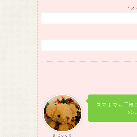
*
メ
スマホでも手軽
の
さぼっくま