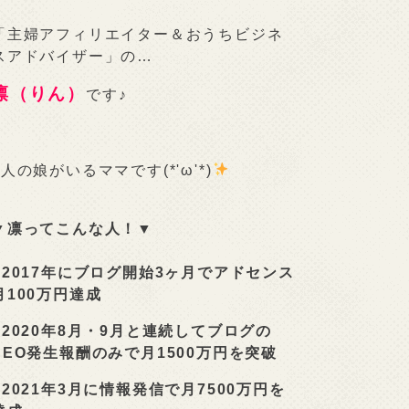
「主婦アフィリエイター＆おうちビジネ
スアドバイザー」の…
凛（りん）
です♪
2人の娘がいるママです(*'ω'*)
▼凛ってこんな人！▼
■
2017年にブログ開始3ヶ月でアドセンス
月100万円達成
■
2020年8月・9月と連続してブログの
SEO発生報酬のみで月1500万円を突破
■
2021年3月に情報発信で月7500万円を