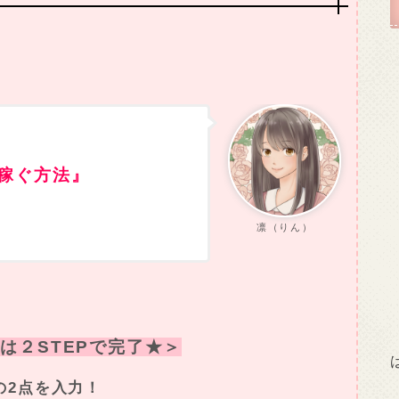
稼ぐ方法』
凛（りん）
は２STEPで完了★＞
の2点を入力！