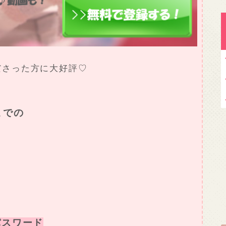
ださった方に大好評♡
までの
密パスワード