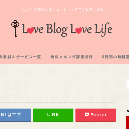
～元OLの主婦が教える「おうちブログ起業」講座～
自教材＆サービス一覧
無料メルマガ講座登録
6日間の無料
ログ教材＆実践記「L2」
のオンラインサロン
間コンサル企画
購入教材「下克上」
注化教材「FAAP」
1.アフィリ
2.専用メアド
3.サーバー
4.ASP登録
5.自己アフィ
6.アフィリ
はてブ
Pocket