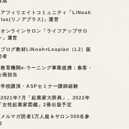
達成
■
アフィリエイトコミュニティ「LiNoah
Plus(リノアプラス)」運営
■
オンラインサロン「ライフアップサロ
ン」運営
■
ブログ教材LiNoah×Leaplan（L2）販
売者
■
教育機関e-ラーニング事業提携：集客・
企画担当
■
学校講演・ASPセミナー講師経験
■
2021年7月「起業家大辞典」、2022年
「女性起業家図鑑」2冊出版予定
■
メルマガ読者1万人超＆サロン300名参
加