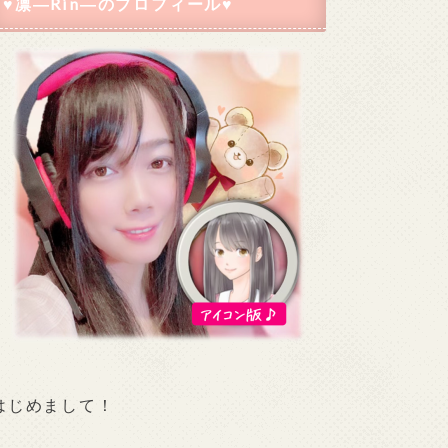
♥凛―Rin―のプロフィール♥
はじめまして！