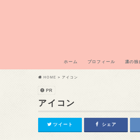
ホーム
プロフィール
凛の独
凛のブ
凛運営
凛の年
凛の初
記事外
HOME
アイコン
PR
アイコン
ツイート
シェア