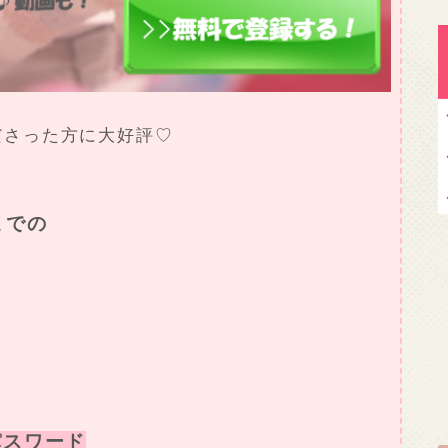
ださった方に大好評♡
までの
密パスワード