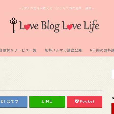
～元OLの主婦が教える「おうちブログ起業」講座～
自教材＆サービス一覧
無料メルマガ講座登録
6日間の無料
ログ教材＆実践記「L2」
のオンラインサロン
間コンサル企画
購入教材「下克上」
注化教材「FAAP」
1.アフィリ
2.専用メアド
3.サーバー
4.ASP登録
5.自己アフィ
6.アフィリ
はてブ
Pocket