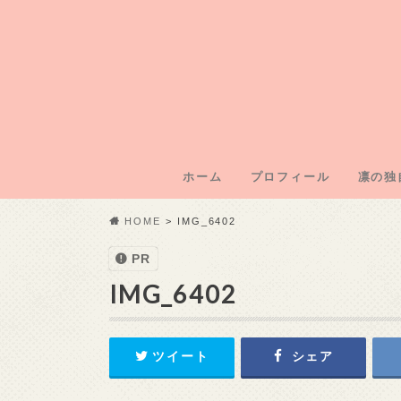
ホーム
プロフィール
凛の独
凛のブ
凛運営
凛の年
凛の初
記事外
HOME
IMG_6402
PR
IMG_6402
ツイート
シェア