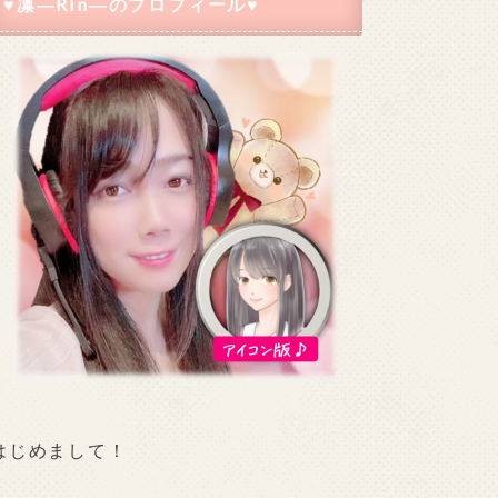
♥凛―Rin―のプロフィール♥
はじめまして！