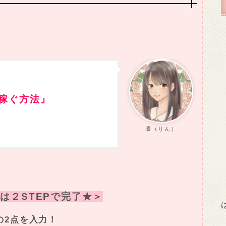
稼ぐ方法』
凛（りん）
は２STEPで完了★＞
の2点を入力！