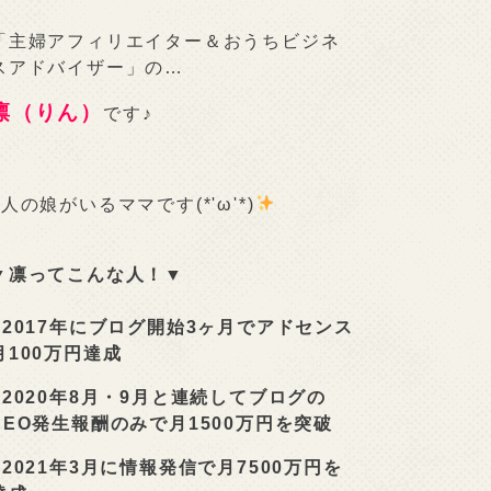
「主婦アフィリエイター＆おうちビジネ
スアドバイザー」の…
凛（りん）
です♪
2人の娘がいるママです(*'ω'*)
▼凛ってこんな人！▼
■
2017年にブログ開始3ヶ月でアドセンス
月100万円達成
■
2020年8月・9月と連続してブログの
SEO発生報酬のみで月1500万円を突破
■
2021年3月に情報発信で月7500万円を