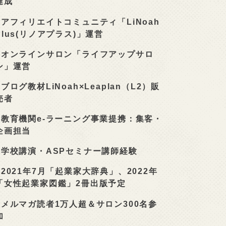
達成
■
アフィリエイトコミュニティ「LiNoah
Plus(リノアプラス)」運営
■
オンラインサロン「ライフアップサロ
ン」運営
■
ブログ教材LiNoah×Leaplan（L2）販
売者
■
教育機関e-ラーニング事業提携：集客・
企画担当
■
学校講演・ASPセミナー講師経験
■
2021年7月「起業家大辞典」、2022年
「女性起業家図鑑」2冊出版予定
■
メルマガ読者1万人超＆サロン300名参
加