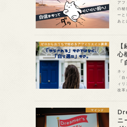
アフ
の秘
ーと
あと
【
ゼロからおうちで始めるアフィリエイト講座
心
「
ネッ
「自
ィリ
改革
Dr
マインド
ニ