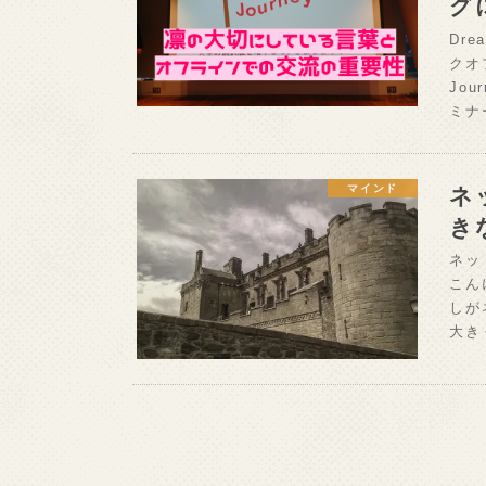
グ
Dre
クオ
Jo
ミナ
ネ
マインド
き
ネッ
こん
しが
大き