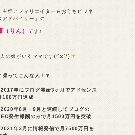
「主婦アフィリエイター＆おうちビジネ
スアドバイザー」の…
凛（りん）
です♪
2人の娘がいるママです(*'ω'*)
▼凛ってこんな人！▼
■
2017年にブログ開始3ヶ月でアドセンス
月100万円達成
■
2020年8月・9月と連続してブログの
SEO発生報酬のみで月1500万円を突破
■
2021年3月に情報発信で月7500万円を