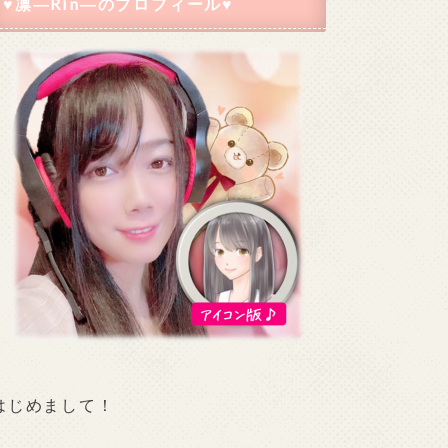
♥凛―Rin―のプロフィール♥
はじめまして！