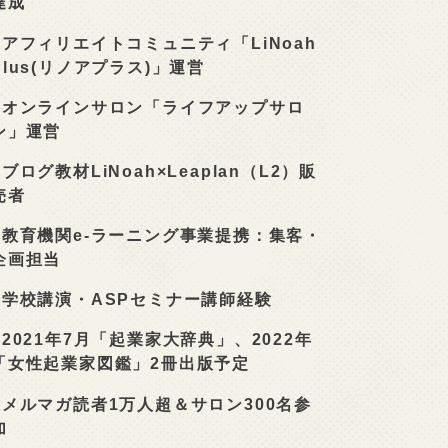
達成
■
アフィリエイトコミュニティ「LiNoah
Plus(リノアプラス)」運営
■
オンラインサロン「ライフアップサロ
ン」運営
■
ブログ教材LiNoah×Leaplan（L2）販
売者
■
教育機関e-ラーニング事業提携：集客・
企画担当
■
学校講演・ASPセミナー講師経験
■
2021年7月「起業家大辞典」、2022年
「女性起業家図鑑」2冊出版予定
■
メルマガ読者1万人超＆サロン300名参
加