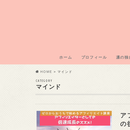
ホーム
プロフィール
凛の独
凛のブ
凛運営
凛の年
凛の初
記事外
HOME
マインド
CATEGORY
マインド
ア
ゼロからおうちで始めるアフィリエイト講座
の