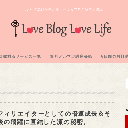
～元OLの主婦が教える「おうちブログ起業」講座～
自教材＆サービス一覧
無料メルマガ講座登録
6日間の無料
ログ教材＆実践記「L2」
のオンラインサロン
間コンサル企画
購入教材「下克上」
注化教材「FAAP」
1.アフィリ
2.専用メアド
3.サーバー
4.ASP登録
5.自己アフィ
6.アフィリ
フィリエイターとしての倍速成長＆そ
後の飛躍に直結した凛の秘密。