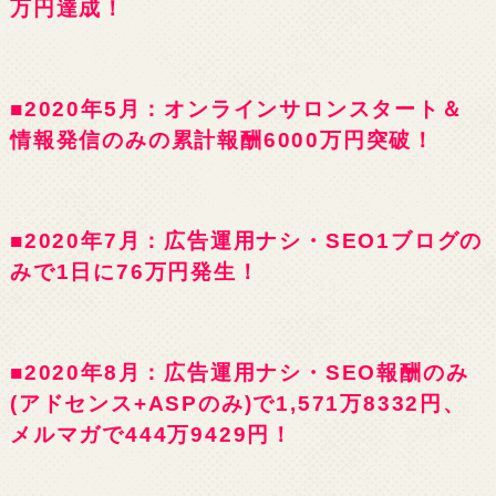
万円達成！
■2020年5月：オンラインサロンスタート＆
情報発信のみの累計報酬6000万円突破！
■2020年7月：広告運用ナシ・SEO1ブログの
みで1日に76万円発生！
■2020年8月：広告運用ナシ・SEO報酬のみ
(アドセンス+ASPのみ)で1,571万8332円、
メルマガで444万9429円！