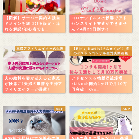
【図解】サーバー契約＆独自
コロナウイルスの影響でアド
ドメインを紐づける設定・流
センスサイト審査ができませ
れを解説!初心者でも…
ん？4月21日副サイ…
主婦アフィリエイターの生態
【Rin's Studio(りん★すた)】凛
のゲスト＆コンサル生対談動画集
夫の給料を妻が超えると家庭
アドセンス＆物販収益爆増
が険悪に?夫婦の事情を主婦ア
♪LiNoah開始1ヶ月で月10万
フィリエイターが暴露!
円突破！Ryo…
ASP
ASP
ASP新規登録は本名以外の偽
ASPの審査に通らない!一発通