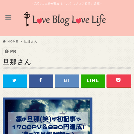
～元OLの主婦が教える「おうちブログ起業」講座～
HOME
旦那さん
PR
旦那さん