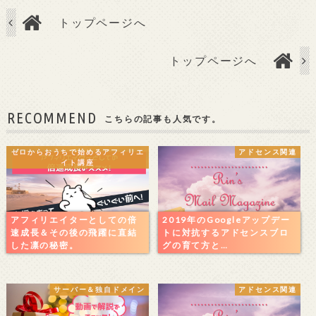
トップページへ
トップページへ
RECOMMEND
こちらの記事も人気です。
ゼロからおうちで始めるアフィリエ
アドセンス関連
イト講座
アフィリエイターとしての倍
2019年のGoogleアップデー
速成長＆その後の飛躍に直結
トに対抗するアドセンスブロ
した凛の秘密。
グの育て方と…
サーバー＆独自ドメイン
アドセンス関連