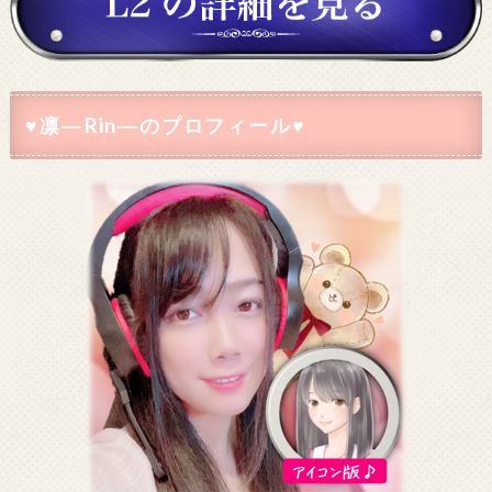
♥凛―Rin―のプロフィール♥