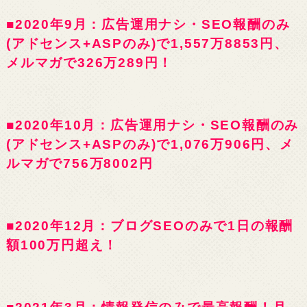
■2020年9月：広告運用ナシ・SEO報酬のみ
(アドセンス+ASPのみ)で1,557万8853円、
メルマガで326万289円！
■2020年10月：広告運用ナシ・SEO報酬のみ
(アドセンス+ASPのみ)で1,076万906円、メ
ルマガで756万8002円
■2020年12月：ブログSEOのみで1日の報酬
額100万円超え！