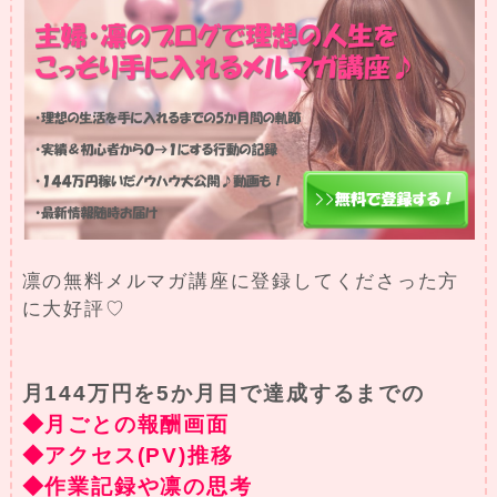
凛の無料メルマガ講座に登録してくださった方
に大好評♡
月144万円を5か月目で達成するまでの
◆月ごとの報酬画面
◆アクセス(PV)推移
◆作業記録や凛の思考