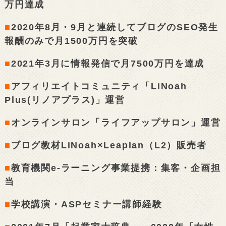
万円達成
■
2020年8月・9月と連続してブログのSEO発生
報酬のみで月1500万円を突破
■
2021年3月に情報発信で月7500万円を達成
■
アフィリエイトコミュニティ「LiNoah
Plus(リノアプラス)」運営
■
オンラインサロン「ライフアップサロン」運営
■
ブログ教材LiNoah×Leaplan（L2）販売者
■
教育機関e-ラーニング事業提携：集客・企画担
当
■
学校講演・ASPセミナー講師経験