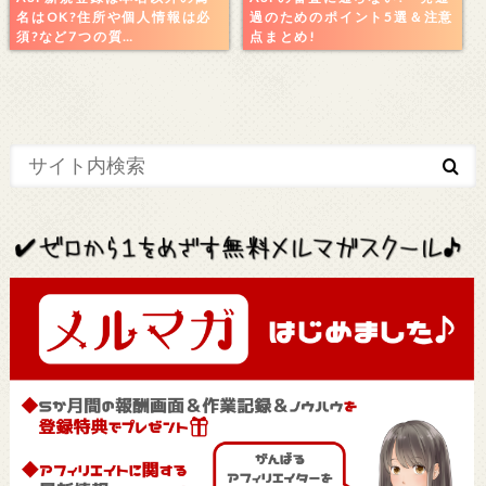
名はOK?住所や個人情報は必
過のためのポイント5選＆注意
須?など7つの質…
点まとめ!