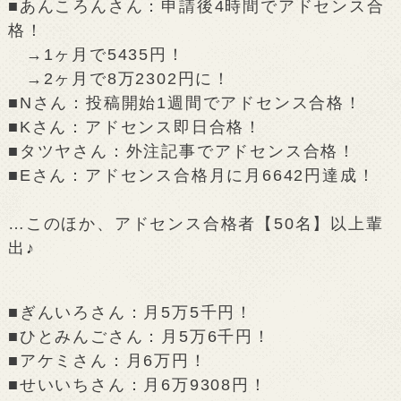
■あんころんさん：申請後4時間でアドセンス合
格！
→1ヶ月で5435円！
→2ヶ月で8万2302円に！
■Nさん：投稿開始1週間でアドセンス合格！
■Kさん：アドセンス即日合格！
■タツヤさん：外注記事でアドセンス合格！
■Eさん：アドセンス合格月に月6642円達成！
…このほか、アドセンス合格者【50名】以上輩
出♪
■ぎんいろさん：月5万5千円！
■ひとみんごさん：月5万6千円！
■アケミさん：月6万円！
■せいいちさん：月6万9308円！