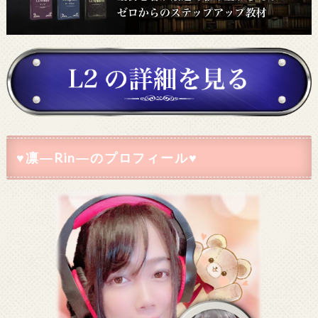
♥凛―Rin―のプロフィール♥