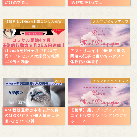
だけのブロ…
(ASP案件)って…
【個別＆LiNoah】凛コンサル生実
メルマガピックアップ
績
LiNoah開始4ヶ月で月25万
アフィリエイトで医療・病気
円！アドセンス大爆発で報酬
関連の記事は書いちゃダメ？
150倍の秘訣…
体験記の重要性!
ASP
メルマガピックアップ
ASP新規登録は本名以外の偽
【衝撃】凛、ブログアフィリ
名はOK?住所や個人情報は必
エイト収益ランキング1位にな
須?など7つの質…
る…！？