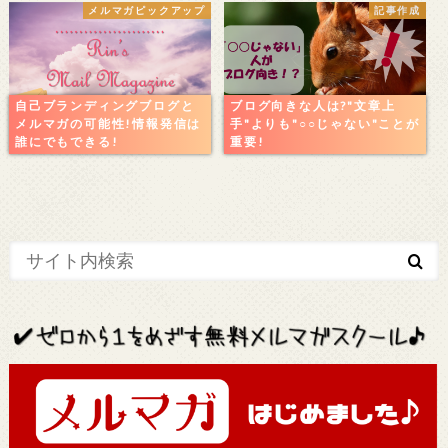
メルマガピックアップ
記事作成
自己ブランディングブログと
ブログ向きな人は?"文章上
メルマガの可能性!情報発信は
手"よりも"○○じゃない"ことが
誰にでもできる!
重要!