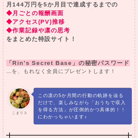
月144万円を5か月目で達成するまでの
◆月ごとの報酬画面
◆アクセス(PV)推移
◆作業記録や凛の思考
をまとめた特設サイト！
「Rin's Secret Base」の秘密パスワード
…を、もれなく全員にプレゼントします！
この凛の5か月間の行動の軌跡を辿る
だけで、楽しみながら「おうちで収入
を得る方法」が圧倒的かつ具体的！！
こまリス
にわかっちゃいます♪