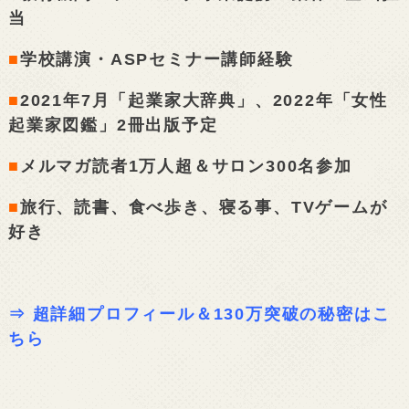
当
■
学校講演・ASPセミナー講師経験
■
2021年7月「起業家大辞典」、2022年「女性
起業家図鑑」2冊出版予定
■
メルマガ読者1万人超＆サロン300名参加
■
旅行、読書、食べ歩き、寝る事、TVゲームが
好き
⇒
超詳細プロフィール＆130万突破の秘密はこ
ちら