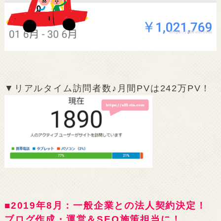
▼リアルタイム訪問者数♪月間PVは242万PV！
■2019年8月：一般企業との法人契約決定！
ブログ作成・運営＆SEO施策担当に！