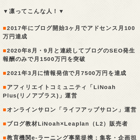
▼凛ってこんな人！▼
■
2017年にブログ開始3ヶ月でアドセンス月100
万円達成
■
2020年8月・9月と連続してブログのSEO発生
報酬のみで月1500万円を突破
■
2021年3月に情報発信で月7500万円を達成
■
アフィリエイトコミュニティ「LiNoah
Plus(リノアプラス)」運営
■
オンラインサロン「ライフアップサロン」運営
■
ブログ教材LiNoah×Leaplan（L2）販売者
■
教育機関e-ラーニング事業提携：集客・企画担