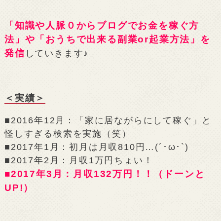
「知識や人脈０からブログでお金を稼ぐ方
法」や「おうちで出来る副業or起業方法」を
発信
していきます♪
＜実績＞
■2016年12月：「家に居ながらにして稼ぐ」と
怪しすぎる検索を実施（笑）
■2017年1月：初月は月収810円…(´･ω･`)
■2017年2月：月収1万円ちょい！
■2017年3月：月収132万円！！（ドーンと
UP!）