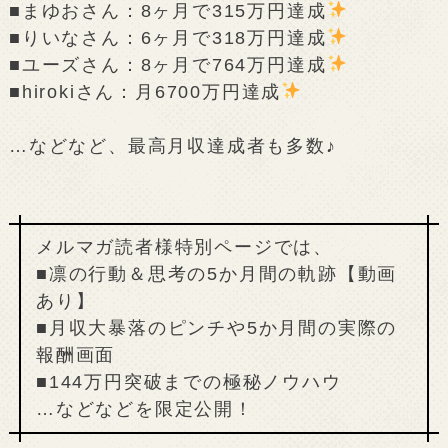
■まゆおさん：8ヶ月で315万円達成
■りいなさん：6ヶ月で318万円達成
■ユーズさん：8ヶ月で764万円達成
■hirokiさん：月6700万円達成
…などなど、最高月収達成者も多数♪
メルマガ読者様特別ページでは、
■凛の行動＆思考の5か月間の軌跡【動画
あり】
■月収大暴落のピンチや5か月間の実際の
報酬画面
■144万円突破までの極秘ノウハウ
…などなどを限定公開！