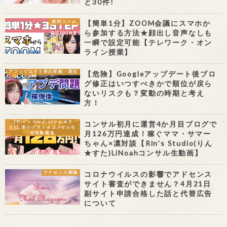
と30件!
【簡単1分】ZOOM会議にスマホか
便利ツール
ら参加する方法★顔出し音声なしも
一瞬で設定可能【テレワーク・オン
ライン授業】
【危険】Googleアップデート後ブロ
アフィリエイト界の変動・変化
グ修正はいつすべきかで順位が戻ら
ないリスクも？変動の時期と考え
方！
コンサル初月に運営4か月目ブログで
【Rin's Studio(りん★す
た)】凛のゲスト＆コンサル生
月126万円達成！稼ぐママ・サマー
対談動画集
ちゃん×凛対談【Rin’s Studio(りん
★すた)LiNoahコンサル生動画】
コロナウイルスの影響でアドセンス
アドセンス関連
サイト審査ができません？4月21日
副サイト申請合格した話と代替広告
について