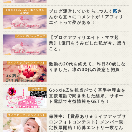
ブログ運営していたら…つんく
さ
【個別＆LiNoah】凛コンサル
生実績
んから直々にコメントが！アフィリ
エイトって夢がある！
【ブログアフィリエイト・ママ起
メルマガピックアップ
業】1億円をうみだした私が今、想う
こと。
激動の20代を終えて、昨日30歳にな
ライフアップサロンイベント
りました。凛の30代の決意と抱負！
Google広告担当がつく基準や理由を
広告運用
直接電話で聞き出した結果。サポー
ト電話で有益情報をGETも！
保護中: 【賞品あり★ライフアップサ
ライフアップサロンイベント
ロンフォトコンテスト】メンバー限
定投票開始！応募エントリー数なん