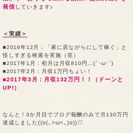
発信
していきます♪
＜実績＞
■2016年12月：「家に居ながらにして稼ぐ」と
怪しすぎる検索を実施（笑）
■2017年1月：初月は月収810円…(´･ω･`)
■2017年2月：月収1万円ちょい！
■2017年3月：月収132万円！！（ドーンと
UP!）
なんと！3か月目でブログ報酬のみで月130万円
達成しました((o(｡>ω<｡)o))♡