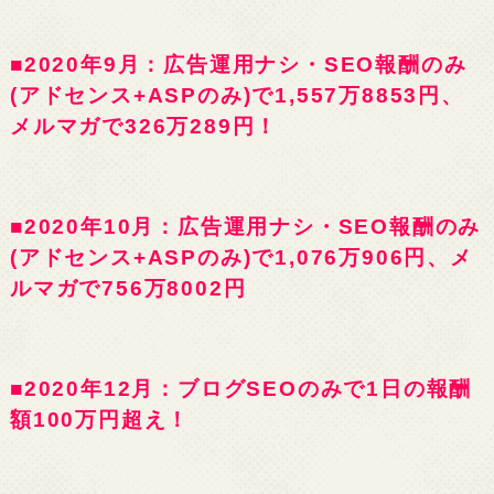
■2020年9月：広告運用ナシ・SEO報酬のみ
(アドセンス+ASPのみ)で1,557万8853円、
メルマガで326万289円！
■2020年10月：広告運用ナシ・SEO報酬のみ
(アドセンス+ASPのみ)で1,076万906円、メ
ルマガで756万8002円
■2020年12月：ブログSEOのみで1日の報酬
額100万円超え！