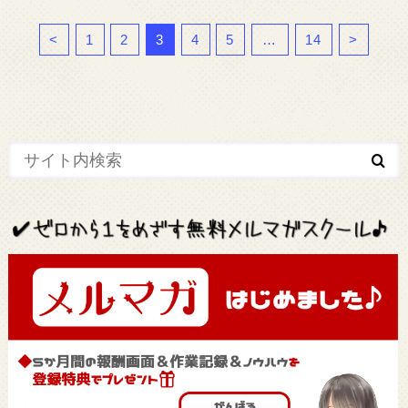
<
1
2
3
4
5
…
14
>