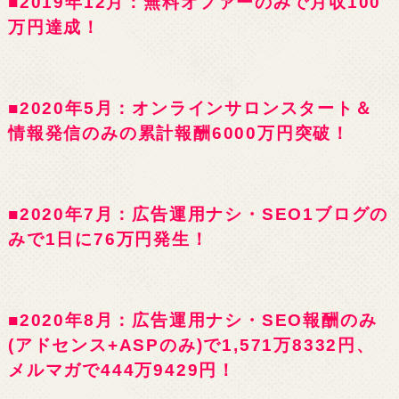
■2019年12月：無料オファーのみで月収100
万円達成！
■2020年5月：オンラインサロンスタート＆
情報発信のみの累計報酬6000万円突破！
■2020年7月：広告運用ナシ・SEO1ブログの
みで1日に76万円発生！
■2020年8月：広告運用ナシ・SEO報酬のみ
(アドセンス+ASPのみ)で1,571万8332円、
メルマガで444万9429円！