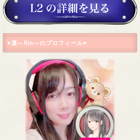
♥凛―Rin―のプロフィール♥