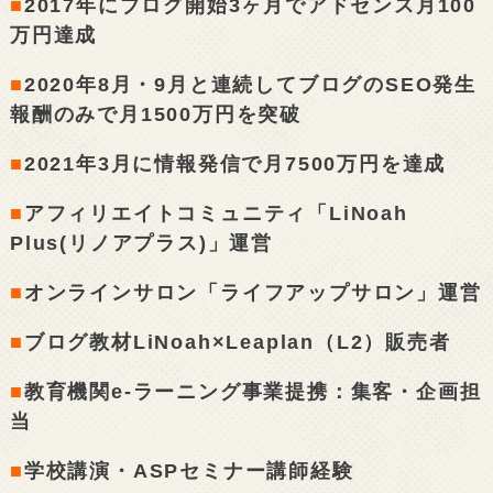
■
2017年にブログ開始3ヶ月でアドセンス月100
万円達成
■
2020年8月・9月と連続してブログのSEO発生
報酬のみで月1500万円を突破
■
2021年3月に情報発信で月7500万円を達成
■
アフィリエイトコミュニティ「LiNoah
Plus(リノアプラス)」運営
■
オンラインサロン「ライフアップサロン」運営
■
ブログ教材LiNoah×Leaplan（L2）販売者
■
教育機関e-ラーニング事業提携：集客・企画担
当
■
学校講演・ASPセミナー講師経験