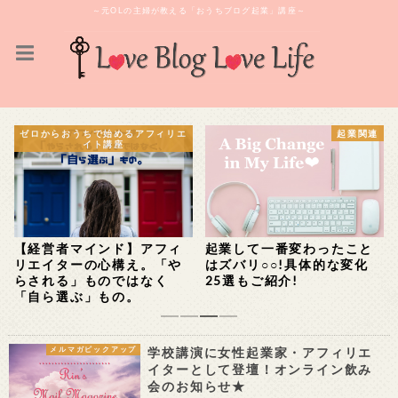
～元OLの主婦が教える「おうちブログ起業」講座～
ゼロからおうちで始めるアフィリエ
起業関連
イト講座
【経営者マインド】アフィ
起業して一番変わったこと
リエイターの心構え。「や
はズバリ○○!具体的な変化
らされる」ものではなく
25選もご紹介!
「自ら選ぶ」もの。
1
2
3
4
学校講演に女性起業家・アフィリエ
メルマガピックアップ
イターとして登壇！オンライン飲み
会のお知らせ★