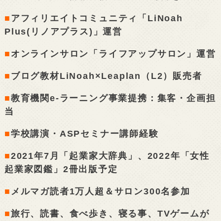
■
アフィリエイトコミュニティ「LiNoah
Plus(リノアプラス)」運営
■
オンラインサロン「ライフアップサロン」運営
■
ブログ教材LiNoah×Leaplan（L2）販売者
■
教育機関e-ラーニング事業提携：集客・企画担
当
■
学校講演・ASPセミナー講師経験
■
2021年7月「起業家大辞典」、2022年「女性
起業家図鑑」2冊出版予定
■
メルマガ読者1万人超＆サロン300名参加
■
旅行、読書、食べ歩き、寝る事、TVゲームが