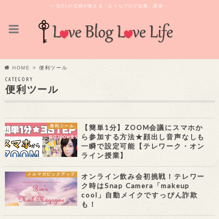
～元OLの主婦が教える「おうちブログ起業」講座～
HOME
便利ツール
CATEGORY
便利ツール
【簡単1分】ZOOM会議にスマホか
便利ツール
ら参加する方法★顔出し音声なしも
一瞬で設定可能【テレワーク・オン
ライン授業】
オンライン飲み会初挑戦！テレワー
メルマガピックアップ
ク時はSnap Camera「makeup
cool」自動メイクですっぴん詐欺
も！