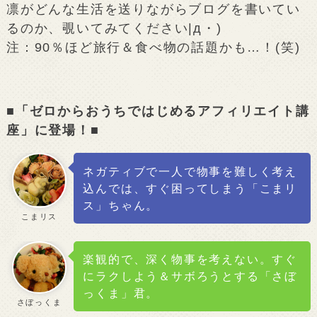
凛がどんな生活を送りながらブログを書いてい
るのか、覗いてみてください|д・)
注：90％ほど旅行＆食べ物の話題かも…！(笑)
■「ゼロからおうちではじめるアフィリエイト講
座」に登場！■
ネガティブで一人で物事を難しく考え
込んでは、すぐ困ってしまう「こまリ
ス」ちゃん。
こまリス
楽観的で、深く物事を考えない。すぐ
にラクしよう＆サボろうとする「さぼ
っくま」君。
さぼっくま