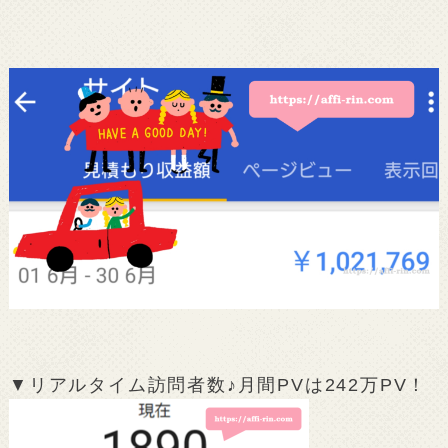
▼リアルタイム訪問者数♪月間PVは242万PV！