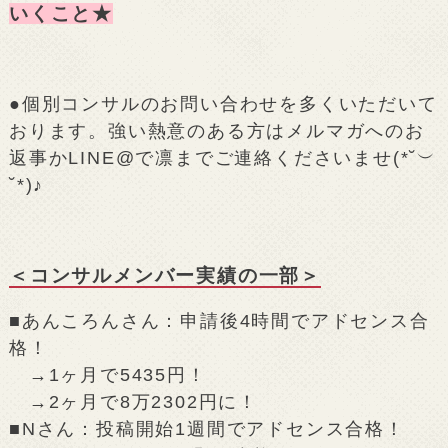
いくこと★
●個別コンサルのお問い合わせを多くいただいて
おります。強い熱意のある方はメルマガへのお
返事かLINE@で凛までご連絡くださいませ(*˘︶
˘*)♪
＜コンサルメンバー実績の一部＞
■あんころんさん：申請後4時間でアドセンス合
格！
→1ヶ月で5435円！
→2ヶ月で8万2302円に！
■Nさん：投稿開始1週間でアドセンス合格！