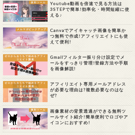
Youtube動画を倍速で見る方法は
便利ツール
3STEPで簡単!効率化・時間短縮に使
える♪
Canvaでアイキャッチ画像を簡単か
メルマガピックアップ
つ無料で作成!アフィリエイトにも使
えて便利!
Gmailフィルター振り分け設定でメ
ゼロからおうちで始めるアフィ
リエイト講座
ールをすっきり管理!登録方法や手順
を画像解説!
アフィリエイト専用メールアドレス
ゼロからおうちで始めるアフィ
リエイト講座
が必要な理由は?複数必要なのはな
ぜ?
画像素材の背景透過ができる無料ツ
便利ツール
ールサイト紹介!簡単便利でロゴやア
イコンにおすすめ!