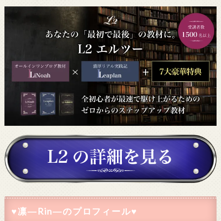
♥凛―Rin―のプロフィール♥