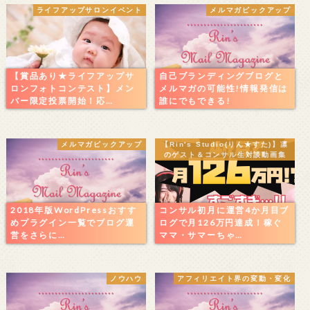
ライフアップサロンイベント
メルマガピックアップ
【賞品あり★ライフアップサ
自己ブランディングブログと
ロンフォトコンテスト】メン
メルマガの可能性!情報発信は
バー限定投票開始！応…
誰にでもできる!
メルマガピックアップ
【Rin's Studio(りん★すた)】凛
のゲスト＆コンサル生対談動画集
2018年版WordPressおすす
コンサル初月に運営4か月目ブ
めプラグイン一覧でブログ運
ログで月126万円達成！稼ぐ
営をさらに…
ママ・サマーちゃ…
ノウハウ
アフィリエイト界の変動・変化