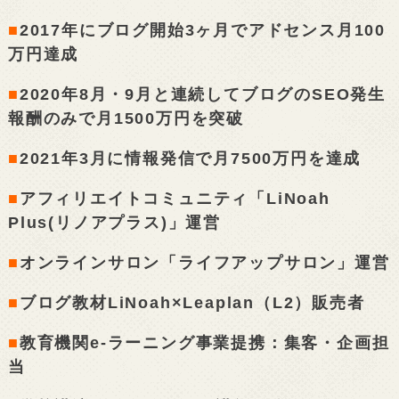
■
2017年にブログ開始3ヶ月でアドセンス月100
万円達成
■
2020年8月・9月と連続してブログのSEO発生
報酬のみで月1500万円を突破
■
2021年3月に情報発信で月7500万円を達成
■
アフィリエイトコミュニティ「LiNoah
Plus(リノアプラス)」運営
■
オンラインサロン「ライフアップサロン」運営
■
ブログ教材LiNoah×Leaplan（L2）販売者
■
教育機関e-ラーニング事業提携：集客・企画担
当