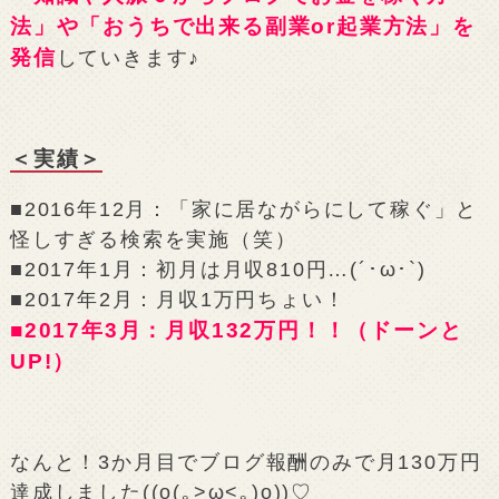
法」や「おうちで出来る副業or起業方法」を
発信
していきます♪
＜実績＞
■2016年12月：「家に居ながらにして稼ぐ」と
怪しすぎる検索を実施（笑）
■2017年1月：初月は月収810円…(´･ω･`)
■2017年2月：月収1万円ちょい！
■2017年3月：月収132万円！！（ドーンと
UP!）
なんと！3か月目でブログ報酬のみで月130万円
達成しました((o(｡>ω<｡)o))♡