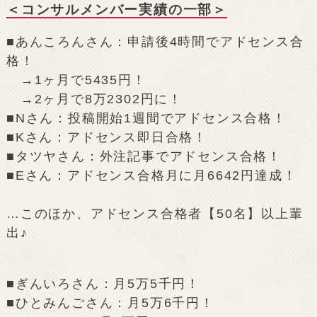
＜コンサルメンバー実績の一部＞
■あんころんさん：申請後4時間でアドセンス合
格！
→1ヶ月で5435円！
→2ヶ月で8万2302円に！
■Nさん：投稿開始1週間でアドセンス合格！
■Kさん：アドセンス即日合格！
■タツヤさん：外注記事でアドセンス合格！
■Eさん：アドセンス合格月に月6642円達成！
…このほか、アドセンス合格者【50名】以上輩
出♪
■ぎんいろさん：月5万5千円！
■ひとみんごさん：月5万6千円！