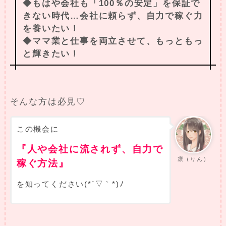
◆もはや会社も「100％の安定」を保証で
きない時代…会社に頼らず、自力で稼ぐ力
を養いたい！
◆ママ業と仕事を両立させて、もっともっ
と輝きたい！
そんな方は必見♡
この機会に
『人や会社に流されず、自力で
凛（りん）
稼ぐ方法』
を知ってください(*´▽｀*)ﾉ