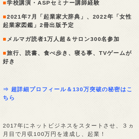
■
学校講演・ASPセミナー講師経験
■
2021年7月「起業家大辞典」、2022年「女性
起業家図鑑」2冊出版予定
■
メルマガ読者1万人超＆サロン300名参加
■
旅行、読書、食べ歩き、寝る事、TVゲームが
好き
⇒
超詳細プロフィール＆130万突破の秘密はこ
ちら
2017年にネットビジネスをスタートさせ、３ヵ
月目で月収100万円を達成し、起業！