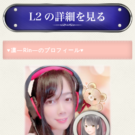
♥凛―Rin―のプロフィール♥