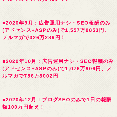
■2020年9月：広告運用ナシ・SEO報酬のみ
(アドセンス+ASPのみ)で1,557万8853円、
メルマガで326万289円！
■2020年10月：広告運用ナシ・SEO報酬のみ
(アドセンス+ASPのみ)で1,076万906円、メ
ルマガで756万8002円
■2020年12月：ブログSEOのみで1日の報酬
額100万円超え！