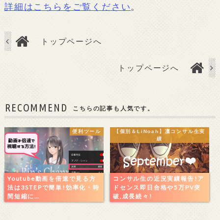
詳細はこちらをご覧ください
。
トップページへ
トップページへ
RECOMMEND
こちらの記事も人気です。
便利ツール
【個別＆LiNoah】凛コンサル生実
績
Youtube動画を倍速で見る方
コンサル生の近況実績報告!ア
法は3STEPで簡単!効率化・時
ドセンス即日合格や5万PV突
間短縮に…
破,成長続々!