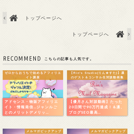
トップページへ
トップページへ
RECOMMEND
こちらの記事も人気です。
ゼロからおうちで始めるアフィリエ
【Rin's Studio(りん★すた)】凛
イト講座
のゲスト＆コンサル生対談動画集
アドセンス・物販アフィリエ
【優月さん対談動画】たった
イト・情報発信…ジャンルご
20日間で90万円達成！＆凛、
とのメリットデメリッ…
ブログSEO最高…
メルマガピックアップ
メルマガピックアップ