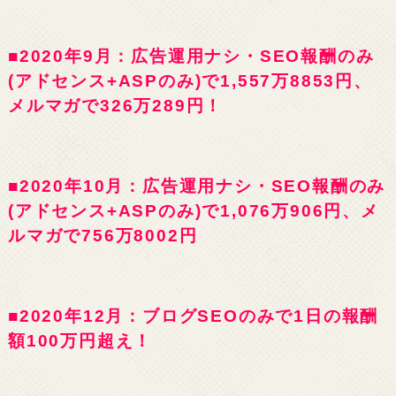
■2020年9月：広告運用ナシ・SEO報酬のみ
(アドセンス+ASPのみ)で1,557万8853円、
メルマガで326万289円！
■2020年10月：広告運用ナシ・SEO報酬のみ
(アドセンス+ASPのみ)で1,076万906円、メ
ルマガで756万8002円
■2020年12月：ブログSEOのみで1日の報酬
額100万円超え！