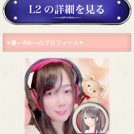
♥凛―Rin―のプロフィール♥