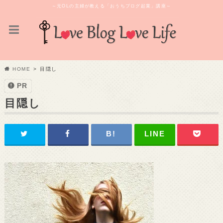
～元OLの主婦が教える「おうちブログ起業」講座～
HOME
目隠し
PR
目隠し