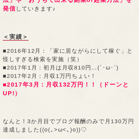
発信
していきます♪
＜実績＞
■2016年12月：「家に居ながらにして稼ぐ」と
怪しすぎる検索を実施（笑）
■2017年1月：初月は月収810円…(´･ω･`)
■2017年2月：月収1万円ちょい！
■2017年3月：月収132万円！！（ドーンと
UP!）
なんと！3か月目でブログ報酬のみで月130万円
達成しました((o(｡>ω<｡)o))♡