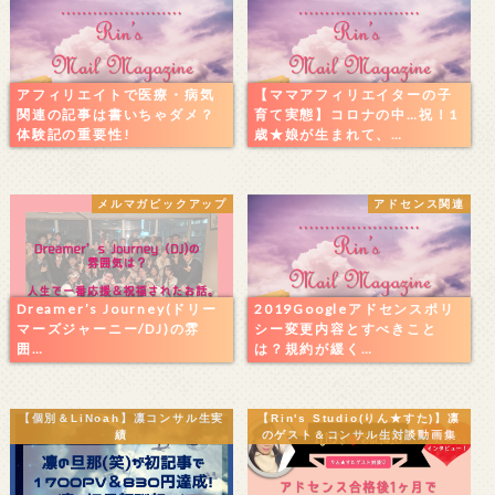
アフィリエイトで医療・病気
【ママアフィリエイターの子
関連の記事は書いちゃダメ？
育て実態】コロナの中…祝！1
体験記の重要性!
歳★娘が生まれて、…
メルマガピックアップ
アドセンス関連
Dreamer’s Journey(ドリー
2019Googleアドセンスポリ
マーズジャーニー/DJ)の雰
シー変更内容とすべきこと
囲…
は？規約が緩く…
【個別＆LiNoah】凛コンサル生実
【Rin's Studio(りん★すた)】凛
績
のゲスト＆コンサル生対談動画集