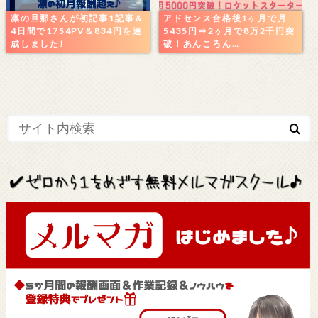
凛の旦那さんが初記事1記事＆
アドセンス合格後1ヶ月で月
4日間で1754PV＆834円を達
5435円⇒2ヶ月で8万2千円突
成しました!
破！あんころん…