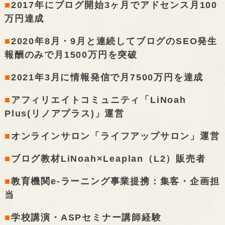
■
2017年にブログ開始3ヶ月でアドセンス月100
万円達成
■
2020年8月・9月と連続してブログのSEO発生
報酬のみで月1500万円を突破
■
2021年3月に情報発信で月7500万円を達成
■
アフィリエイトコミュニティ「LiNoah
Plus(リノアプラス)」運営
■
オンラインサロン「ライフアップサロン」運営
■
ブログ教材LiNoah×Leaplan（L2）販売者
■
教育機関e-ラーニング事業提携：集客・企画担
当
■
学校講演・ASPセミナー講師経験