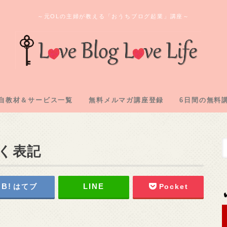
～元OLの主婦が教える「おうちブログ起業」講座～
自教材＆サービス一覧
無料メルマガ講座登録
6日間の無料
ログ教材＆実践記「L2」
のオンラインサロン
間コンサル企画
購入教材「下克上」
注化教材「FAAP」
1.アフィリ
2.専用メアド
3.サーバー
4.ASP登録
5.自己アフィ
6.アフィリ
く表記
はてブ
Pocket