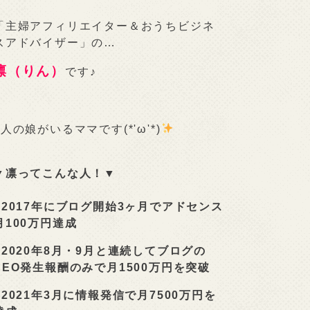
「主婦アフィリエイター＆おうちビジネ
スアドバイザー」の…
凛（りん）
です♪
2人の娘がいるママです(*'ω'*)
▼凛ってこんな人！▼
■
2017年にブログ開始3ヶ月でアドセンス
月100万円達成
■
2020年8月・9月と連続してブログの
SEO発生報酬のみで月1500万円を突破
■
2021年3月に情報発信で月7500万円を