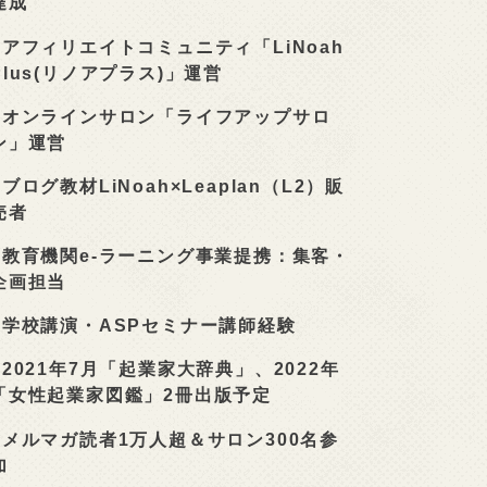
達成
■
アフィリエイトコミュニティ「LiNoah
Plus(リノアプラス)」運営
■
オンラインサロン「ライフアップサロ
ン」運営
■
ブログ教材LiNoah×Leaplan（L2）販
売者
■
教育機関e-ラーニング事業提携：集客・
企画担当
■
学校講演・ASPセミナー講師経験
■
2021年7月「起業家大辞典」、2022年
「女性起業家図鑑」2冊出版予定
■
メルマガ読者1万人超＆サロン300名参
加