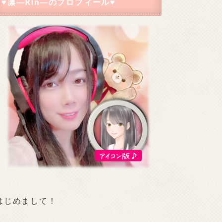
♥凛―Rin―のプロフィール♥
はじめまして！