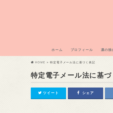
ホーム
プロフィール
凛の独
凛のブ
凛運営
凛の年
凛の初
記事外
HOME
特定電子メール法に基づく表記
特定電子メール法に基づ
ツイート
シェア