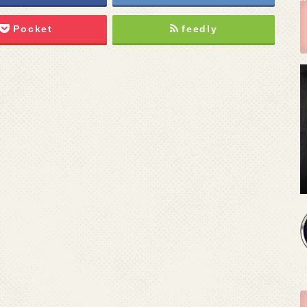
Pocket
feedly