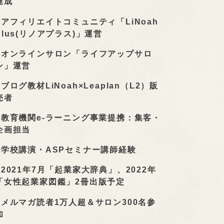
達成
■
アフィリエイトコミュニティ「LiNoah
Plus(リノアプラス)」運営
■
オンラインサロン「ライフアップサロ
ン」運営
■
ブログ教材LiNoah×Leaplan（L2）販
売者
■
教育機関e-ラーニング事業提携：集客・
企画担当
■
学校講演・ASPセミナー講師経験
■
2021年7月「起業家大辞典」、2022年
「女性起業家図鑑」2冊出版予定
■
メルマガ読者1万人超＆サロン300名参
加