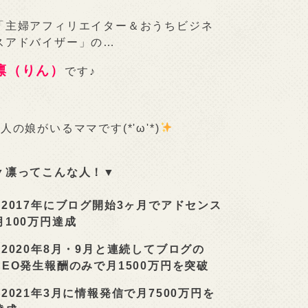
「主婦アフィリエイター＆おうちビジネ
スアドバイザー」の…
凛（りん）
です♪
2人の娘がいるママです(*'ω'*)
▼凛ってこんな人！▼
■
2017年にブログ開始3ヶ月でアドセンス
月100万円達成
■
2020年8月・9月と連続してブログの
SEO発生報酬のみで月1500万円を突破
■
2021年3月に情報発信で月7500万円を