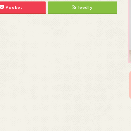
Pocket
feedly