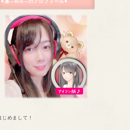
♥凛―Rin―のプロフィール♥
はじめまして！