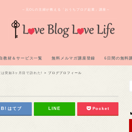
～元OLの主婦が教える「おうちブログ起業」講座～
自教材＆サービス一覧
無料メルマガ講座登録
6日間の無料
ログ教材＆実践記「L2」
のオンラインサロン
間コンサル企画
購入教材「下克上」
注化教材「FAAP」
1.アフィリ
2.専用メアド
3.サーバー
4.ASP登録
5.自己アフィ
6.アフィリ
突破は突如3ヶ月目で訪れた!
ブログプロフィール
はてブ
Pocket