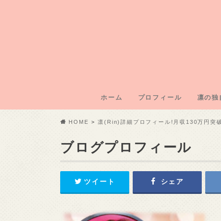
ホーム
プロフィール
凛の独
凛のブ
凛運営
凛の年
凛の初
記事外
HOME
凛(Rin)詳細プロフィール!月収130万円
ブログプロフィール
ツイート
シェア