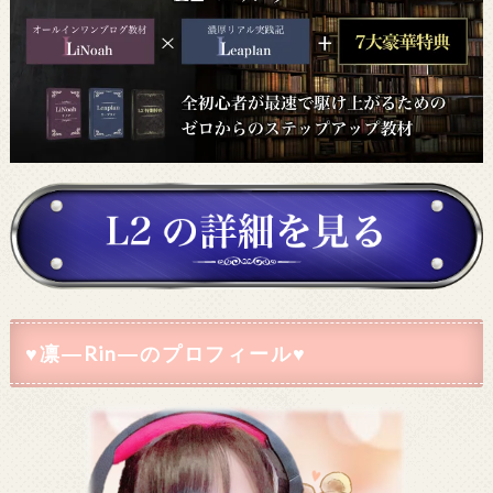
♥凛―Rin―のプロフィール♥