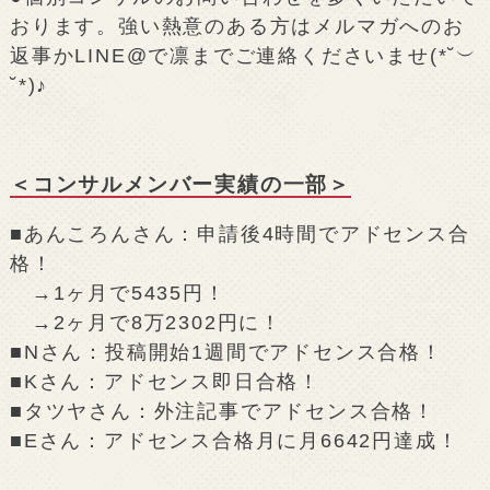
おります。強い熱意のある方はメルマガへのお
返事かLINE@で凛までご連絡くださいませ(*˘︶
˘*)♪
＜コンサルメンバー実績の一部＞
■あんころんさん：申請後4時間でアドセンス合
格！
→1ヶ月で5435円！
→2ヶ月で8万2302円に！
■Nさん：投稿開始1週間でアドセンス合格！
■Kさん：アドセンス即日合格！
■タツヤさん：外注記事でアドセンス合格！
■Eさん：アドセンス合格月に月6642円達成！