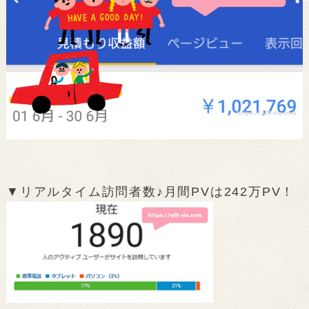
▼リアルタイム訪問者数♪月間PVは242万PV！