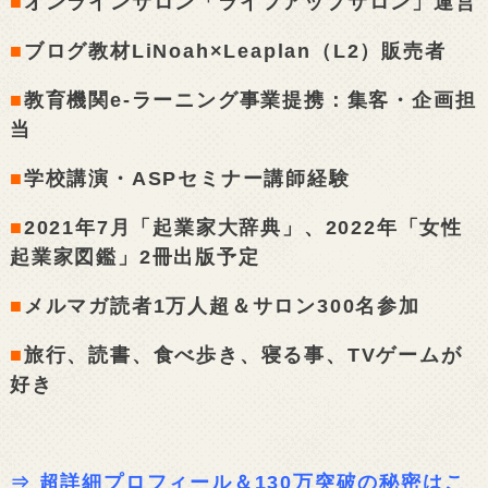
■
オンラインサロン「ライフアップサロン」運営
■
ブログ教材LiNoah×Leaplan（L2）販売者
■
教育機関e-ラーニング事業提携：集客・企画担
当
■
学校講演・ASPセミナー講師経験
■
2021年7月「起業家大辞典」、2022年「女性
起業家図鑑」2冊出版予定
■
メルマガ読者1万人超＆サロン300名参加
■
旅行、読書、食べ歩き、寝る事、TVゲームが
好き
⇒
超詳細プロフィール＆130万突破の秘密はこ