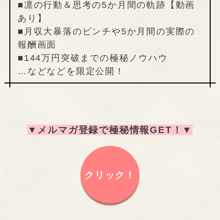
■凛の行動＆思考の5か月間の軌跡【動画
あり】
■月収大暴落のピンチや5か月間の実際の
報酬画面
■144万円突破までの極秘ノウハウ
…などなどを限定公開！
▼
メルマガ登録で極秘情報GET！
▼
クリック！