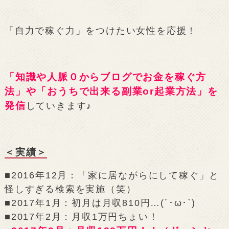
「自力で稼ぐ力」をつけたい女性を応援！
「知識や人脈０からブログでお金を稼ぐ方
法」や「おうちで出来る副業or起業方法」を
発信
していきます♪
＜実績＞
■2016年12月：「家に居ながらにして稼ぐ」と
怪しすぎる検索を実施（笑）
■2017年1月：初月は月収810円…(´･ω･`)
■2017年2月：月収1万円ちょい！