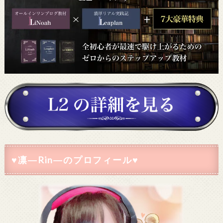
♥凛―Rin―のプロフィール♥