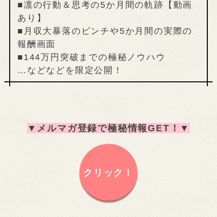
■凛の行動＆思考の5か月間の軌跡【動画
あり】
■月収大暴落のピンチや5か月間の実際の
報酬画面
■144万円突破までの極秘ノウハウ
…などなどを限定公開！
▼
メルマガ登録で極秘情報GET！
▼
クリック！