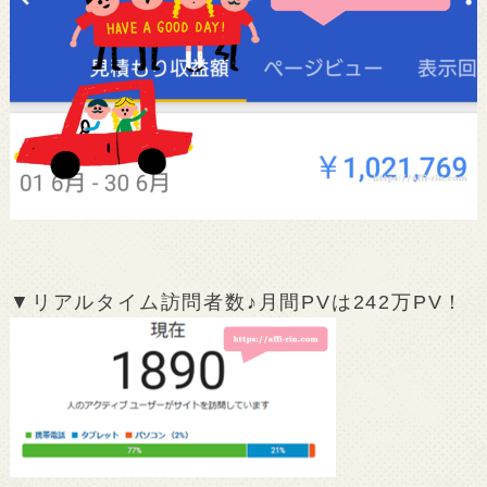
▼リアルタイム訪問者数♪月間PVは242万PV！