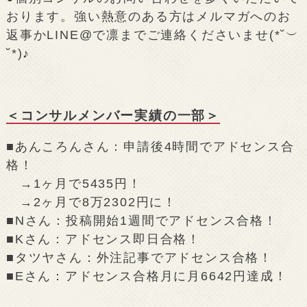
おります。強い熱意のある方はメルマガへのお
返事かLINE@で凛までご連絡くださいませ(*˘︶
˘*)♪
＜コンサルメンバー実績の一部＞
■あんころんさん：申請後4時間でアドセンス合
格！
→1ヶ月で5435円！
→2ヶ月で8万2302円に！
■Nさん：投稿開始1週間でアドセンス合格！
■Kさん：アドセンス即日合格！
■タツヤさん：外注記事でアドセンス合格！
■Eさん：アドセンス合格月に月6642円達成！