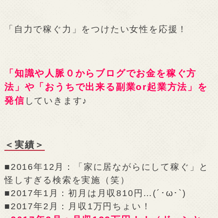
「自力で稼ぐ力」をつけたい女性を応援！
「知識や人脈０からブログでお金を稼ぐ方
法」や「おうちで出来る副業or起業方法」を
発信
していきます♪
＜実績＞
■2016年12月：「家に居ながらにして稼ぐ」と
怪しすぎる検索を実施（笑）
■2017年1月：初月は月収810円…(´･ω･`)
■2017年2月：月収1万円ちょい！