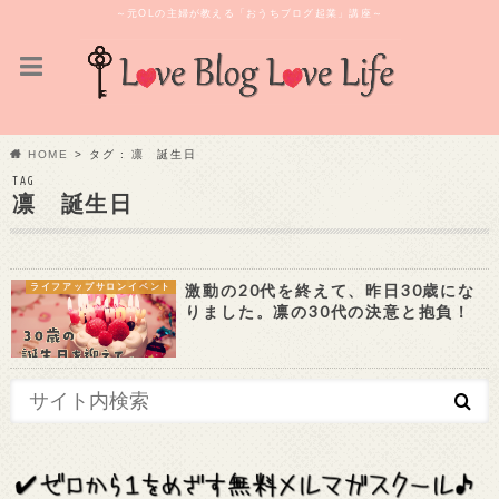
～元OLの主婦が教える「おうちブログ起業」講座～
HOME
タグ : 凛 誕生日
TAG
凛 誕生日
激動の20代を終えて、昨日30歳にな
ライフアップサロンイベント
りました。凛の30代の決意と抱負！