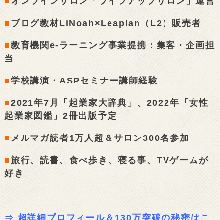
■
オンラインサロン「ライフアップサロン」運営
■
ブログ教材LiNoah×Leaplan（L2）販売者
■
教育機関e-ラーニング事業提携：集客・企画担
当
■
学校講演・ASPセミナー講師経験
■
2021年7月「起業家大辞典」、2022年「女性
起業家図鑑」2冊出版予定
■
メルマガ読者1万人超＆サロン300名参加
■
旅行、読書、食べ歩き、寝る事、TVゲームが
好き
⇒
超詳細プロフィール＆130万突破の秘密はこ